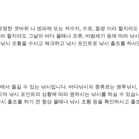
명한 갯바위 나 방파제 또는 저수지, 수로, 둠벙 이라 할지라도
소라 할지라도 그날의 바다 물때나 조류, 바람세기 등에 따라 낚
 낚시 조황을 수시고 체크하고 낚시 포인트로 낚시 출조를 하시
다에서 즐길 수 있는 낚시입니다. 바다낚시의 종류로는 원투낚시,
많으며 낚시 포인트의 상황에 따라 원하시는 낚시를 하실 수 있습니
시 출조를 하기 전 항상 물때나 낚시 조황 등을 확인하시고 출