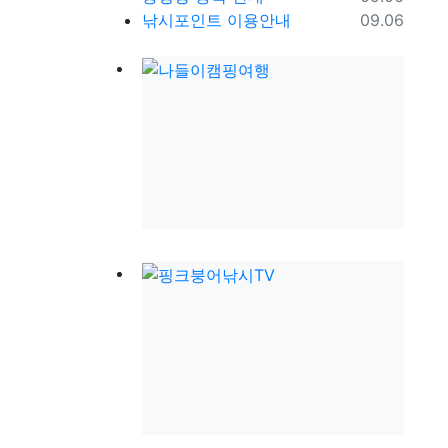
등록일
낚시포인트 이용안내
09.06