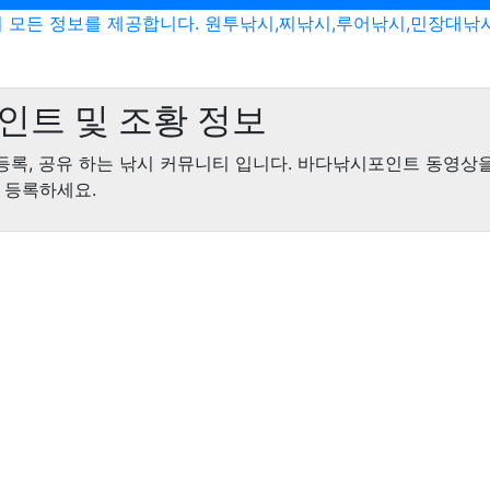
 모든 정보를 제공합니다. 원투낚시,찌낚시,루어낚시,민장대낚
인트 및 조황 정보
등록, 공유 하는 낚시 커뮤니티 입니다. 바다낚시포인트 동영상
 등록하세요.