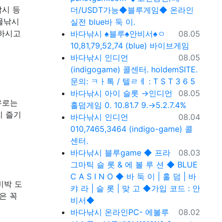
낚시 등
더/USDT가능◆블루게임◆ 온라인
민물낚시
실전 blue바 둑 이.
등록일
인하시고
바다낚시
♠블루♠안비서♠ㅇ
08.05
10,81,79,52,74 (blue) 바이브게임
등록일
바다낚시
인디언
08.05
(indigogame) 콜센터. holdemSITE.
문의: ㅋㅏ톡 / 텔ㄹㅔ : T S T 3 6 5
등록일
바다낚시
아이 슬롯 →인디언
08.05
유로는
홀덤게임 0. 10.81.7 9.→5.2.7.4%
이 즐기
등록일
바다낚시
인디언
08.04
010,7465,3464 (indigo-game) 콜
센터.
등록일
바다낚시
블루game ◆ 프라
08.03
그마틱 슬 롯 & 에 볼 루 션 ◆ BLUE
C A S I N O ◆ 바 둑 이 | 홀 덤 | 바
비박 도
캬 라 | 슬 롯 | 맞 고 ◆가입 코드 : 안
은 꼭
비서◆
등록일
바다낚시
온라인PC- 에볼루
08.02