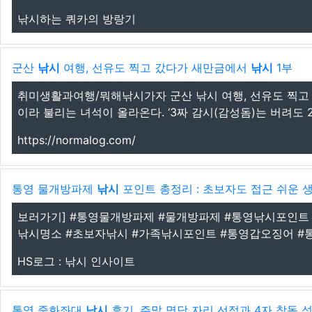
낚시하는 쿼카의 방랑기
군산
낚시
여행, 선유도 찍고 갔다가 새만금에서
낚시
1부
취미생활과여행/뭐해낚시가자 군산 낚시 여행, 선유도 찍고 갔다가 
이라 불리는 녀석이 올라온다. ‘3짜 감시(감성돔)는 버려도 
https://normalog.com/
통영 물개방파제
낚시
포인트 총정리 : 초보자도 접근 쉬운 생활
보러가기] #통영물개방파제 #물개방파제 #통영낚시포인트
낚시명소 #초보자낚시 #가족낚시포인트 #통영갑오징어 #통
HS로그 : 낚시 인사이트
통영 중화좌대
낚시
후기, 주말 명당 자리 선점과 4자 참돔 