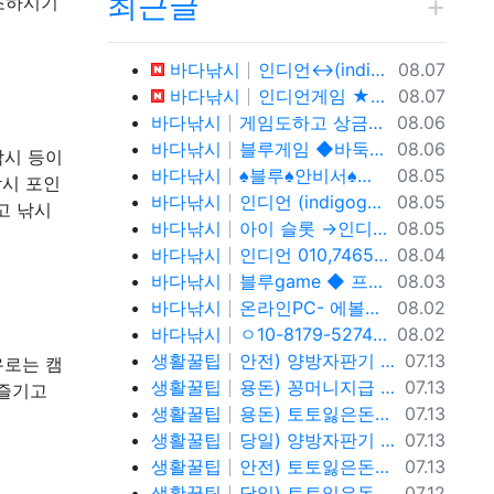
최근글
조하시기
등록일
바다낚시
인디언↔(indigo game)o1o.81.7 9.5.2.7.4% 인디언 바둑이,온라인 홀덤 투명한 운영 방식과 다양한 참가 기회
08.07
등록일
바다낚시
인디언게임 ★fefas.net★와일드홀덤 토너먼트 섹­시카­지노뉴카­지노 아이 슬롯 아시아슬­롯 i-slot슬­롯
08.07
등록일
바다낚시
게임도하고 상금도받자! 0１O=7465 = 3464 인디언 홀덤 블루게임
08.06
등록일
바다낚시
블루게임 ◆바둑이 와일드홀덤 토너먼트◆ pshotgam.com ◆코인충전/테더/USDT가능◆블루게임◆ 온라인 실전 blue바 둑 이.
08.06
낚시 등이
등록일
바다낚시
♠블루♠안비서♠ㅇ10,81,79,52,74 (blue) 바이브게임
08.05
낚시 포인
등록일
바다낚시
인디언 (indigogame) 콜센터. holdemSITE.문의: ㅋㅏ톡 / 텔ㄹㅔ : T S T 3 6 5
08.05
고 낚시
등록일
바다낚시
아이 슬롯 →인디언홀덤게임 0. 10.81.7 9.→5.2.7.4%
08.05
등록일
바다낚시
인디언 010,7465,3464 (indigo-game) 콜센터.
08.04
등록일
바다낚시
블루game ◆ 프라그마틱 슬 롯 & 에 볼 루 션 ◆ BLUE C A S I N O ◆ 바 둑 이 | 홀 덤 | 바 캬 라 | 슬 롯 | 맞 고 ◆가입 코드 : 안비서◆
08.03
등록일
바다낚시
온라인PC- 에볼루션슬롯 - 블루게임 WWW.fefas.net 아이슬롯아시아
08.02
등록일
바다낚시
ㅇ10-8179-5274 블루게임 fefas.net 바이브게임
08.02
등록일
생활꿀팁
안전) 양방자판기 토토반환신청 텔레@ybcs24
07.13
유로는 캠
등록일
생활꿀팁
용돈) 꽁머니지급 토토빚복구 텔레@ybcs24
07.13
 즐기고
등록일
생활꿀팁
용돈) 토토잃은돈반환 토토잃은돈복구 텔레@ybcs24
07.13
등록일
생활꿀팁
당일) 양방자판기 토토반환신청 텔레@ybcs24
07.13
등록일
생활꿀팁
안전) 토토잃은돈반환 토토잃은돈복구 텔레@ybcs24
07.13
등록일
생활꿀팁
당일) 토토잃은돈반환 토토잃은돈복구 텔레@ybcs24
07.12