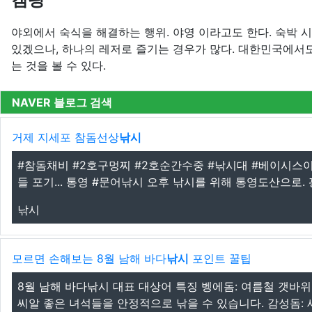
야외에서 숙식을 해결하는 행위. 야영 이라고도 한다. 숙박 
있겠으나, 하나의 레저로 즐기는 경우가 많다. 대한민국에서
는 것을 볼 수 있다.
NAVER 블로그 검색
거제 지세포 참돔선상
낚시
#참돔채비 #2호구멍찌 #2호순간수중 #낚시대 #베이시스이소
들 포기... 통영 #문어낚시 오후 낚시를 위해 통영도산으로.
낚시
모르면 손해보는 8월 남해 바다
낚시
포인트 꿀팁
8월 남해 바다낚시 대표 대상어 특징 벵에돔: 여름철 갯바위 
씨알 좋은 녀석들을 안정적으로 낚을 수 있습니다. 감성돔: 새벽