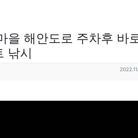
마을 해안도로 주차후 바로
트 낚시
작성일
2022.11.