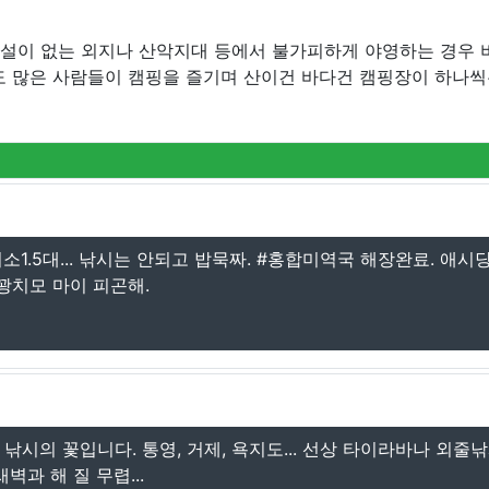
시설이 없는 외지나 산악지대 등에서 불가피하게 야영하는 경우 
도 많은 사람들이 캠핑을 즐기며 산이건 바다건 캠핑장이 하나씩
1.5대... 낚시는 안되고 밥묵짜. #홍합미역국 해장완료. 애시
 꽝치모 마이 피곤해.
낚시의 꽃입니다. 통영, 거제, 욕지도... 선상 타이라바나 외줄
과 해 질 무렵...