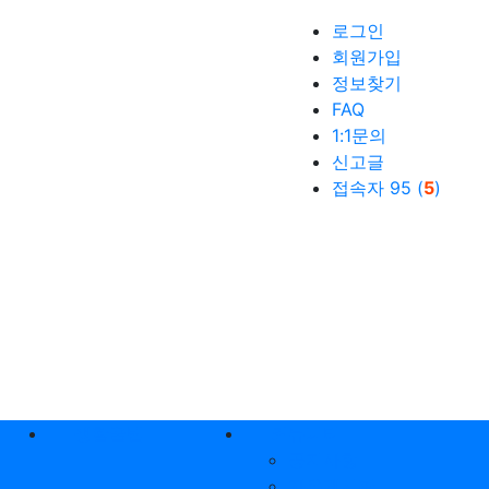
로그인
회원가입
정보찾기
FAQ
1:1문의
신고글
접속자 95 (
5
)
생활꿀팁
커뮤니티
공지사항
자유게시판