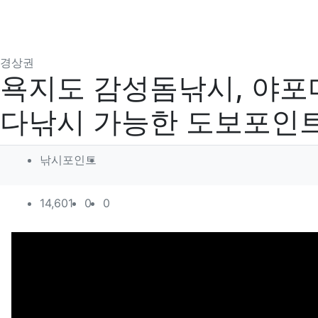
분류
경상권
욕지도 감성돔낚시, 야포
다낚시 가능한 도보포인
작성자 정보
작성
낚시포인트
컨텐츠 정보
조회
추천
비추천
14,601
0
0
본문