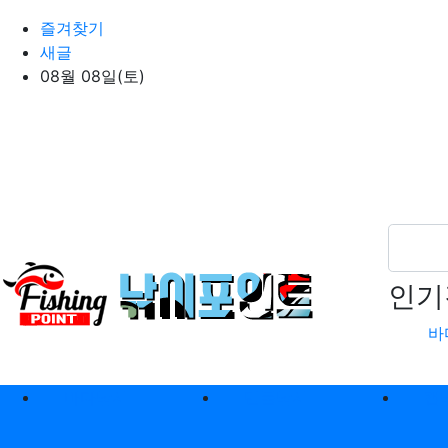
상단 네비
즐겨찾기
새글
08월 08일(토)
인기
바
메인 메뉴
바다낚시
민물낚시
캠