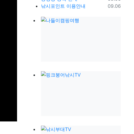
등록일
낚시포인트 이용안내
09.06