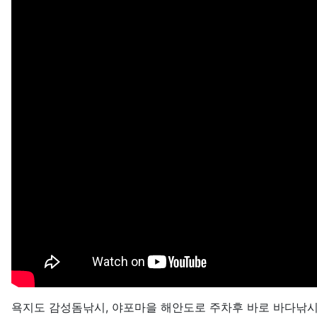
욕지도 감성돔낚시, 야포마을 해안도로 주차후 바로 바다낚시