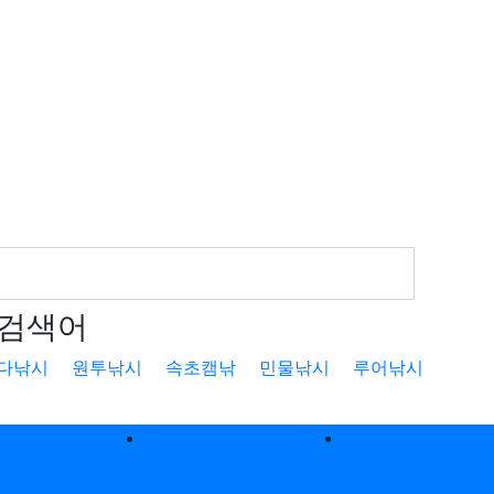
검색어
다낚시
원투낚시
속초캠낚
민물낚시
루어낚시
낚
낚시터
캠핑