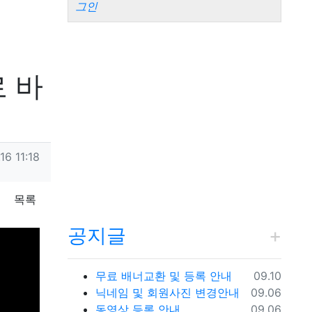
그인
 바
16 11:18
목록
공지글
등록일
무료 배너교환 및 등록 안내
09.10
등록일
닉네임 및 회원사진 변경안내
09.06
등록일
동영상 등록 안내
09.06