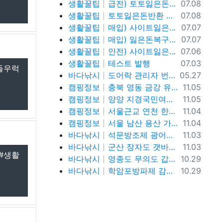
등록일
생활꿀팁
급전) 토토잃은돈반환 텔레@ybcs24
07.08
등록일
생활꿀팁
토토잃은돈반환 텔레@ybcs24 토토돈복구
07.08
등록일
생활꿀팁
매입) 사이트잃은돈복구 텔@ybcs24
07.07
등록일
생활꿀팁
매입) 잃은돈복구 텔@ybcs24
07.07
등록일
생활꿀팁
안전) 사이트잃은돈복구 텔@ybcs24
07.06
등록일
생활꿀팁
테스트 발행
07.03
 돌우럭
등록일
바다낚시
도어락 관리자 번호 설정과 안전하게 관리하는 방법
05.27
등록일
캠핑정보
충북 영동 금강 유원지 강변뷰 무료 노지 차박캠핑 가볼만한곳
11.05
등록일
캠핑정보
양양 지경국민여가캠핑장, 강릉 바다뷰 노지 차박캠핑 가볼만한곳
11.05
등록일
캠핑정보
서울근교 연천 한탄강 유원지 무료노지 차박캠핑 가볼만한곳
11.04
등록일
캠핑정보
서울 남산 용산 가을단풍 명소, 남산야외식물원, 남산골한옥마을, 이태원로 단풍길, 청파로 단풍길, 서울 단풍 트래킹 가볼만한곳
11.04
등록일
바다낚시
석문방조제 광어낚시 사리물때 끝날물 광어포인트 추천
11.03
등록일
바다낚시
군산 장자도 갯바위 풀치 갈치 워킹 루어낚시 포인트
11.03
#생활
등록일
바다낚시
영종도 무의도 갑오징어 워킹 루어낚시 포인트 및 채비정보
10.29
등록일
바다낚시
학암포방파제 감성돔, 고등어,학꽁치 원투낚시 바다낚시 포인트 추천
10.29