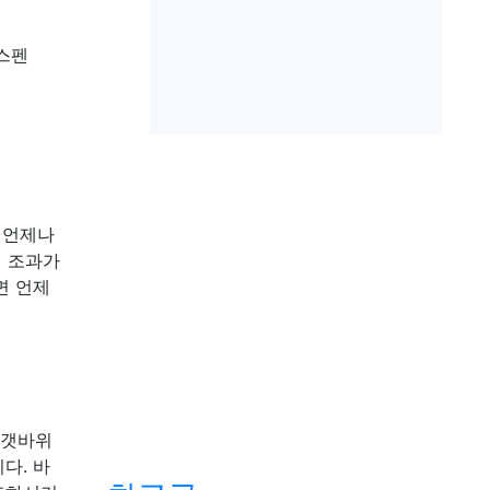
스펜
 언제나
시 조과가
면 언제
 갯바위
다. 바