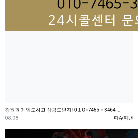
강원권
게임도하고 상금도받자! 0１O=7465 = 3464 …
등록일
등록자
08.06
피슈피낸