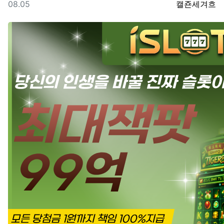
등록일
등록자
08.05
캘죤세겨흐