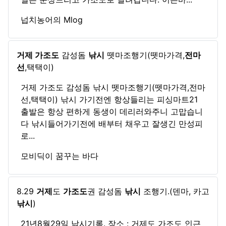
넙치농어의 Mlog
거제 가조도
감성돔
낚시
뗏마조행기(뗏마가격,
전마
선
,택택이)
거제 가조도 감성돔 낚시 뗏마조행기(뗏마가격,전마
선,택택이) 낚시 가기전엔 항상들리는 피싱마트21
출발은 항상 편하게 동생이 데리러와주니 고맙습니
다 낚시들어가기전에 배부터 채우고 잘생긴 만성피
로...
모비딕이 꿈꾸는 바다
8.29
거제
도
가조도
권 감성돔
낚시
조행기.(덴마, 카고
낚시
)
21년8월29일 낚시기록. 장소 : 거제도 가조도 인근