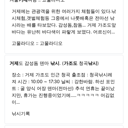
거제에는 관광객을 위한 여러가지 체험들이 있다.낚
시체험,갯벌체험등 그중에서 나룻배혹은 전마선 낚
시라는 배를 타보았다. 감성돔,참돔... 거제 가조도앞
바다는 유난히 바다색이 파랗게 보였다. 어르신이...
고물라디오 :: 고물라디오
거제
도 감성돔 덴마
낚시
. (
가조도
청곡
낚시
)
장소 : 거제 가조도 인근 청곡 출조점 : 청곡낚시레
져 시간 : 10:00 ~ 17:30 날씨 : 강한바람. 하선 포인
트 : 굴 양식 어장 덴마(전마선) 추석 연휴는 끝이났
지만, 휴가는 진행중이었기에.....ㅋㅋㅋㅋㅋ 어김없
이...
낚시기록