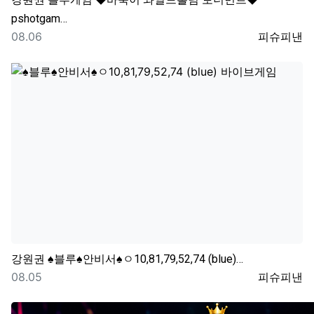
pshotgam…
등록일
등록자
08.06
피슈피낸
강원권
♠블루♠안비서♠ㅇ10,81,79,52,74 (blue)…
등록일
등록자
08.05
피슈피낸