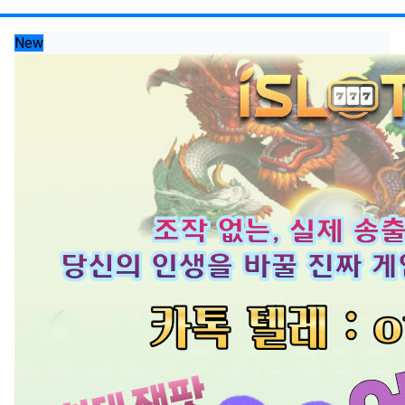
RSS
게
New