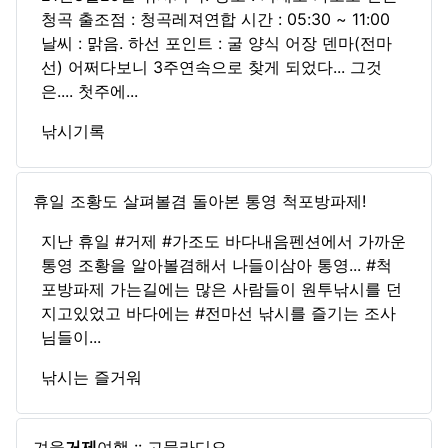
청곡 출조점 : 청곡레져연합 시간 : 05:30 ~ 11:00
날씨 : 맑음. 하선 포인트 : 굴 양식 어장 덴마(전마
선) 어쩌다보니 3주연속으로 찾게 되었다... 그것
은.... 첫주에...
낚시기록
휴일 조황도 살펴볼겸 돌아본 통영 척포방파제!
지난 휴일 #거제 #가조도 바다내음펜션에서 가까운
통영 조황을 알아볼겸해서 나들이삼아 통영... #척
포방파제 가는길에는 많은 사람들이 원투낚시를 던
지고있었고 바다에는 #전마선 낚시를 즐기는 조사
님들이...
낚시는 즐거워
겨울
거제
여행 :: 고물라디오