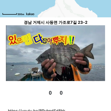
500m
경남 거제시 사등면 가조로7길 23-2
0
0
추천
비추천
관련자료
https://youtu.be/BPvhndSd8hk