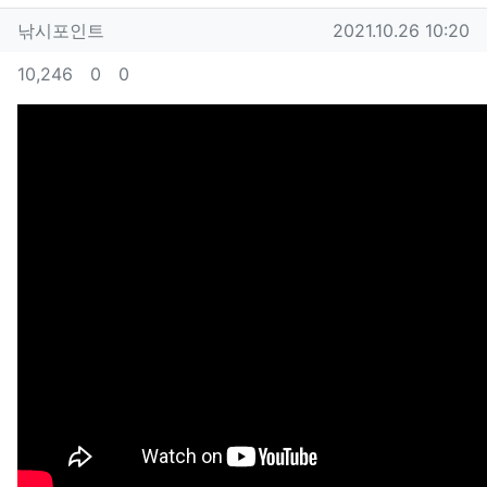
작성자 정보
작성
작성일
낚시포인트
2021.10.26 10:20
컨텐츠 정보
조회
추천
비추천
10,246
0
0
본문