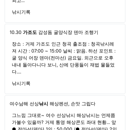
되고...
낚시기록
10.30
가조도
감성돔 굴양식장 덴마 조행기
장소 : 거제 가조도 인근 청곡 출조점 : 청곡낚시레
져 시간 : 07:00 ~ 15:00 날씨 : 맑음. 하선 포인트 :
굴 양식 어장 덴마(전마선) 금요일. 외근으로 오후
내내 돌아다니다 보니, 산에 단풍들이 재법 물들었
다....
낚시기록
여수남해 선상
낚시
해상펜션, 손맛 그립다
그느낌 그대로~ 여수 선상낚시 해상낚시는 언제쯤
가볼수 있을까? 거제 통영 해상콘도 좌대 현황... 앞
● 전마선(덴마) 1인 : 50.000 /● 전마선(덴마) 2인