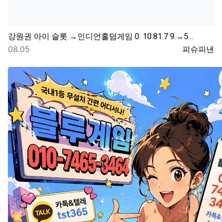
강원권
아이 슬롯 →인디언홀덤게임 0. 10.81.7 9.→5…
등록일
등록자
08.05
피슈피낸