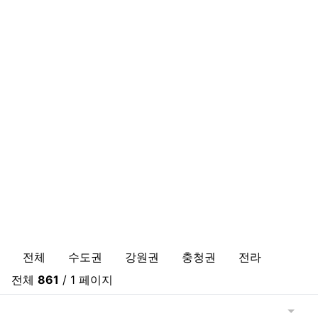
바다낚시,원투낚시,배낚시 포인트 및
전체
수도권
강원권
충청권
전라권
경상
이전 분
다음
전체
861
/ 1 페이지
게시물