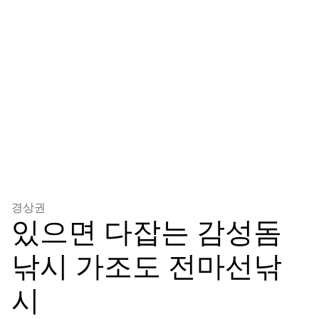
분류
경상권
있으면 다잡는 감성돔
낚시 가조도 전마선낚
시