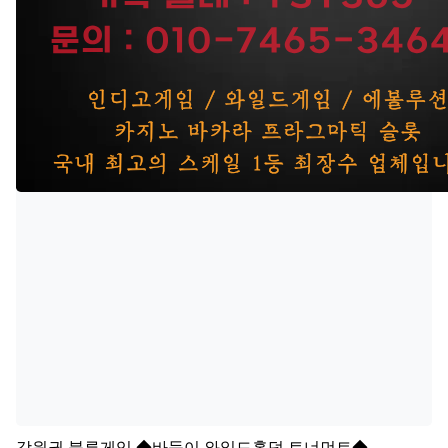
강원권
블루게임 ◆바둑이 와일드홀덤 토너먼트◆