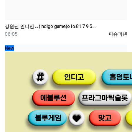
강원권
인디언↔(indigo game)o1o.81.7 9.5.…
등록일
등록자
06:05
피슈피낸
New