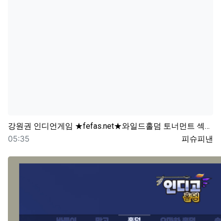
강원권
인디언게임 ★fefas.net★와일드홀덤 토너먼트 섹­…
등록일
등록자
05:35
피슈피낸