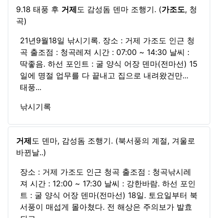
9.18 태풍 후
거제
도 감성돔 덴마 조행기. (
가조도
, 청
곡)
21년9월18일 낚시기록. 장소 : 거제 가조도 인근 청
곡 출조점 : 청곡레져 시간 : 07:00 ~ 14:30 날씨 :
딱좋음. 하선 포인트 : 굴 양식 어장 덴마(전마선) 15
일에 명절 업무를 다 끝내고 집으로 내려왔건만...
태풍...
낚시기록
거제
도 덴마, 감성돔 조행기. (북서풍의 계절, 겨울로
바뀐날..)
장소 : 거제 가조도 인근 청곡 출조점 : 청곡낚시레
져 시간 : 12:00 ~ 17:30 날씨 : 강한바람. 하선 포인
트 : 굴 양식 어장 덴마(전마선) 18일. 토요일부터 북
서풍이 매섭게 몰아쳤다. 전 해상은 주의보가 발효