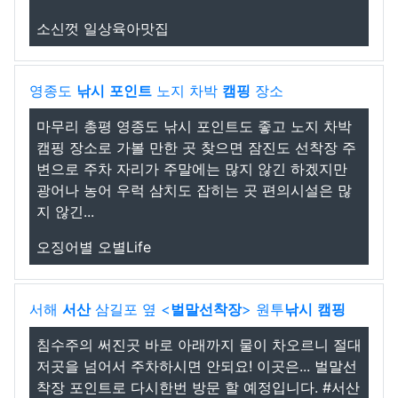
소신껏 일상육아맛집
영종도
낚시
포인트
노지 차박
캠핑
장소
마무리 총평 영종도 낚시 포인트도 좋고 노지 차박
캠핑 장소로 가볼 만한 곳 찾으면 잠진도 선착장 주
변으로 주차 자리가 주말에는 많지 않긴 하겠지만
광어나 농어 우럭 삼치도 잡히는 곳 편의시설은 많
지 않긴...
오징어별 오별Life
서해
서산
삼길포 옆 <
벌말선착장
> 원투
낚시
캠핑
침수주의 써진곳 바로 아래까지 물이 차오르니 절대
저곳을 넘어서 주차하시면 안되요! 이곳은... 벌말선
착장 포인트로 다시한번 방문 할 예정입니다. #서산