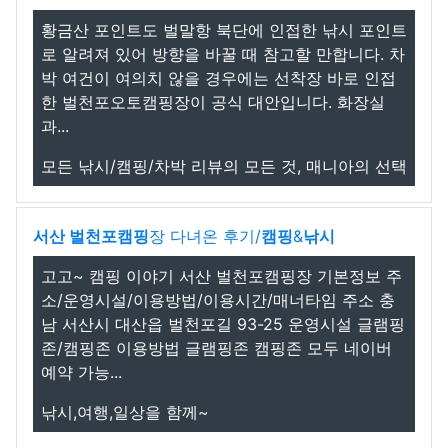
황금산 포인트도 벌말항 북단에 인접한 낚시 포인트
로 알려져 있어 방향을 바꿀 때 참고할 만합니다. 차
박 여건이 여의치 않을 경우에는 선착장 바로 인접
한 벌천포오토캠핑장이 공식 대안입니다. 화장실
과...
모든 낚시/캠핑/차박 리뷰의 모든 것, 매니아의 선택
서산 벌천포
캠핑
장 다녀온 후기/
캠핑
&
낚시
고고~ 캠핑 이야기 서산 벌천포캠핑장 기본정보 주
소/운영시설/이용방법/이용시간/매너타임 주소 충
남 서산시 대산읍 벌천포길 93-25 운영시설 글램핑
존/캠핑존 이용방법 글램핑존 캠핑존 모두 네이버
예약 가능...
낚시,여행,일상을 함께~