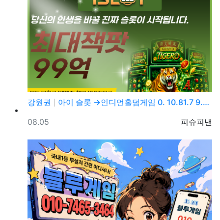
강원권
아이 슬롯 →인디언홀덤게임 0. 10.81.7 9.→5…
등록일
등록자
08.05
피슈피낸