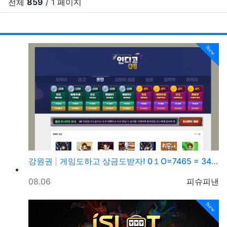
전체
859
/ 1 페이지
RSS
게시
게
New
강원권
게임도하고 상금도받자! 0１O=7465 = 3464 …
등록일
등록자
08.06
피슈피낸
New