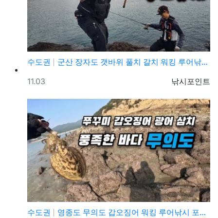
수도권
군산 장자도 갯바위 풀치 갈치 워킹 루어낚시 포인트
등록일
등록자
11.03
낚시포인트
수도권
영종도 무의도 갑오징어 워킹 루어낚시 포인트 및 채비정…