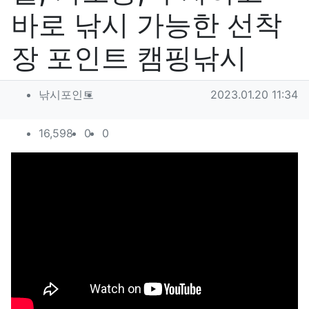
바로 낚시 가능한 선착
장 포인트 캠핑낚시
작성자 정보
작성
작성일
낚시포인트
2023.01.20 11:34
컨텐츠 정보
조회
추천
비추천
16,598
0
0
본문