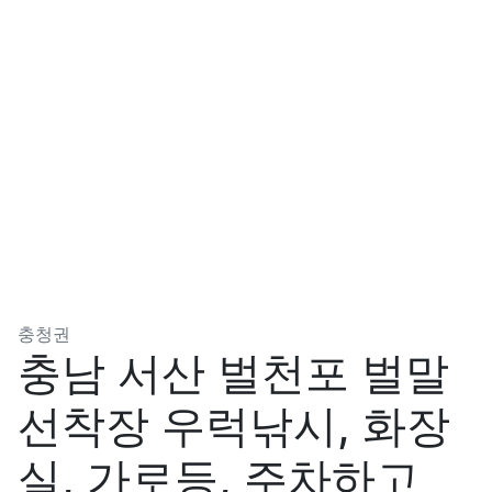
분류
충청권
충남 서산 벌천포 벌말
선착장 우럭낚시, 화장
실, 가로등, 주차하고