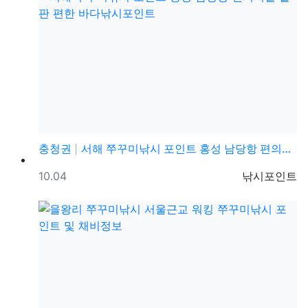
충청권
서해 쭈꾸미낚시 포인트 홍성 남당항 편의시설 발판 편한…
등록일
등록자
10.04
낚시포인트