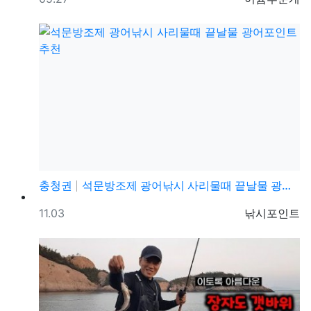
충청권
석문방조제 광어낚시 사리물때 끝날물 광어포인트 추천
등록일
등록자
11.03
낚시포인트