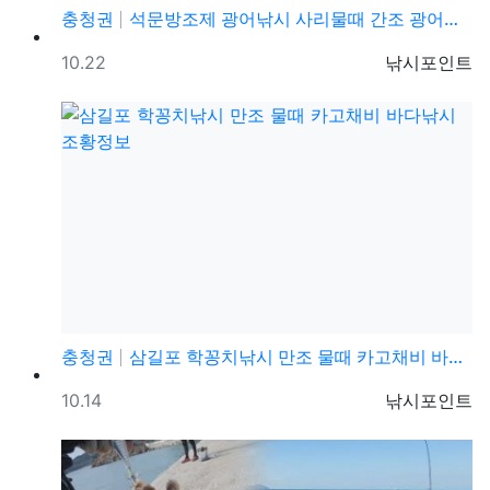
충청권
석문방조제 광어낚시 사리물때 간조 광어루어낚시 조황정보
등록일
등록자
10.22
낚시포인트
충청권
삼길포 학꽁치낚시 만조 물때 카고채비 바다낚시 조황정보
등록일
등록자
10.14
낚시포인트