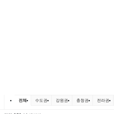
바다낚시,원투낚시,배낚시 포인트 및
전체
수도권
강원권
충청권
전라권