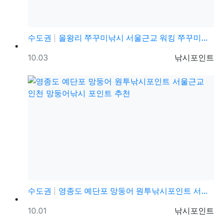
수도권
을왕리 쭈꾸미낚시 서울근교 워킹 쭈꾸미낚시 포인트 및 …
등록일
등록자
10.03
낚시포인트
수도권
영종도 예단포 망둥어 원투낚시포인트 서울근교 인천 망둥…
등록일
등록자
10.01
낚시포인트