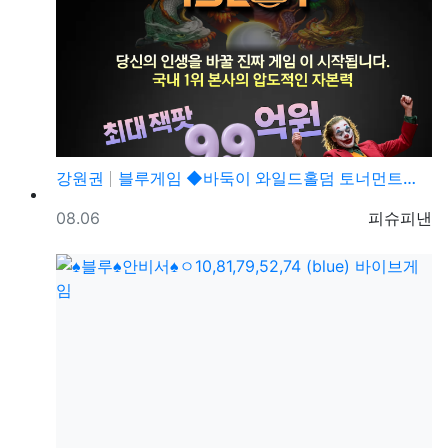
강원권
블루게임 ◆바둑이 와일드홀덤 토너먼트◆ pshotgam…
등록일
등록자
08.06
피슈피낸