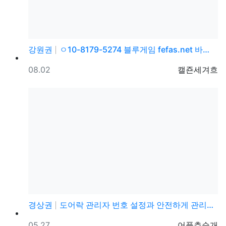
강원권
ㅇ10-8179-5274 블루게임 fefas.net 바…
등록일
등록자
08.02
캘죤세겨흐
경상권
도어락 관리자 번호 설정과 안전하게 관리하는 방법
등록일
등록자
05.27
어퓸추순개