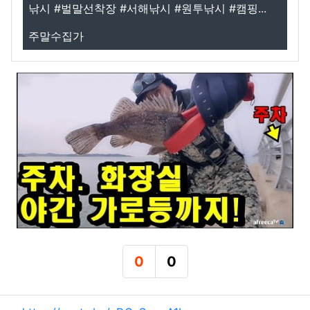
낚시 #벌말선착장 #서해낚시 #원투낚시 #캠핑...
주말수집가
0
0
추천
비추천
관련자료