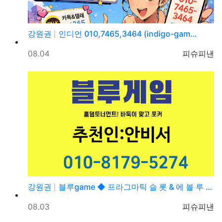
강원권
인디언 010,7465,3464 (indigo-gam…
등록일
등록자
08.04
피슈피낸
강원권
블루game ◆ 프라그마틱 슬 롯 & 에 볼 루 션 ◆…
등록일
등록자
08.03
피슈피낸