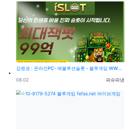
강원권
온라인PC- 에볼루션슬롯 - 블루게임 WWW.fefas…
등록일
등록자
08.02
피슈피낸