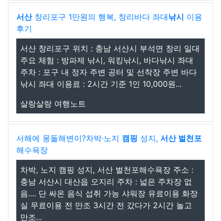
서산
창리포구 1만원의 행복, 창리바다 좌대
낚시
이용
후기
서산 창리포구 위치 : 충남 서산시 부석면 창리 일대
주요 체험 : 방파제 낚시, 워킹낚시, 바다낚시 좌대 ️
주차 : 포구 내 정자 주변 공터 및 선착장 주변 바다
낚시 좌대 이용료 : 2시간 기준 1인 10,000원...
살랑살랑 여행노트
서해에 몽돌해변이?차박·노지
캠핑
성지,
서산 벌천포
해수욕장
차박, 노지 캠핑 성지, 서산 벌천포해수욕장 주소 :
충남 서산시 대산읍 오지리 주차 : 넓은 주차장 없
음.... 단 싸온 음식 섭취 가능 샤워장 유료이용 화장
실 무료이용 전 만조 3시간 전 갔다가 2시간 놀고
만조...