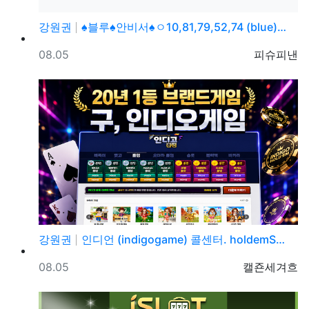
강원권
♠블루♠안비서♠ㅇ10,81,79,52,74 (blue)…
등록일
등록자
08.05
피슈피낸
강원권
인디언 (indigogame) 콜센터. holdemS…
등록일
등록자
08.05
캘죤세겨흐