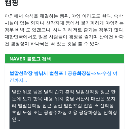
캠핑
야외에서 숙식을 해결하는 행위. 야영 이라고도 한다. 숙박
시설이 없는 외지나 산악지대 등에서 불가피하게 야영하는
경우 비박 도 있겠으나, 하나의 레저로 즐기는 경우가 많다.
대한민국에서도 많은 사람들이 캠핑을 즐기며 산이건 바다
건 캠핑장이 하나씩은 꼭 있는 것을 볼 수 있다.
NAVER 블로그 검색
벌말선착장
밤
낚시
벌천포
ㅣ공용
화장실
·조도·수심 여
건까지...
발판 위로 남은 낮의 습기 흔적 벌말선착장 정보 한
눈에 보기 항목 내용 위치 충남 서산시 대산읍 오지
리 벌말선착장 접근 동선 벌천포길 진입 → 선착장
초입 노상 또는 공영주차장 이용 공용화장실 선착장
옆...