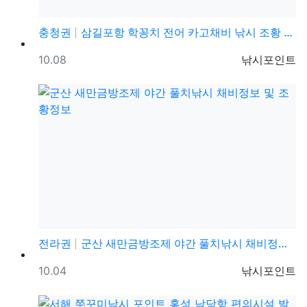
충청권
삼길포항 학꽁치 전어 카고채비 낚시 조황 정보
등록일
등록자
10.08
낚시포인트
전라권
군산 새만금방조제 야간 풀치낚시 채비정보 및 조황정보
등록일
등록자
10.04
낚시포인트