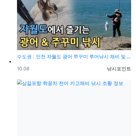
수도권
인천 자월도 광어 쭈꾸미 루어낚시 채비 및 조황정보
등록일
등록자
10.08
낚시포인트