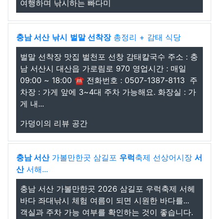
여행하며 낚시하는 빠다미
충남 서산
낚시
벌말 선착장
총정리 + 감태 식당
벌말 선착장 맛집 벌천포 선창 감태칼국수 주소 : 충
남 서산시 대산읍 가로림로 970 영업시간 : 매일
09:00 ~ 18:00 ☎️ 전화번호 : 0507-1387-8113 ️ 주
차장 : 가게 앞에 3~4대 주차 가능해요. 화장실 : 가
게 내...
가덩이의 리뷰 공간
충남 서산
가볼만한곳 삼길포
우럭
축제 선상어시장
서
산
서해...
충남 서산 가볼만한곳 2026 삼길포 우럭축제 서헤
바다 좌대낚시 체험 여름이 되면 시원한 바다를...
객실과 주차 가능 여부를 확인하는 것이 좋습니다.