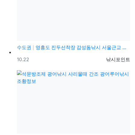
수도권
영흥도 진두선착장 감성돔낚시 서울근교 감성돔낚시 포인트
등록일
등록자
10.22
낚시포인트