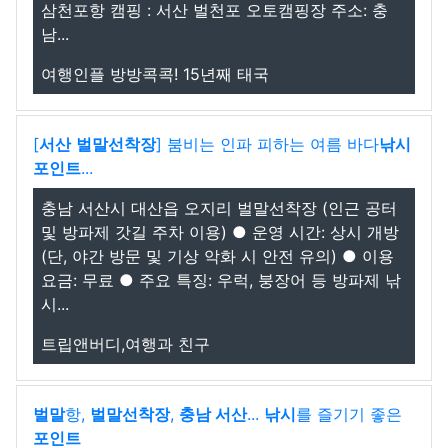
삼천포항 캠핑 : 서산 벌천포 오토캠핑장 주소: 충
남...
여행인플 방방콕콕! 15년째 태국
[
서산
벌말선착장
] 붐비는 인파 피하는 여름 바다
낚시
포인트
...
충남 서산시 대산읍 오지리 벌말선착장 (인근 공터
및 방파제 갓길 주차 이용) ● 운영 시간: 상시 개방
(단, 야간 방문 및 기상 악화 시 안전 유의) ● 이용
요금: 무료 ● 주요 특징: 우럭, 붕장어 등 방파제 낚
시...
트립앤버디,여행과 친구
벌말
항,
벌말선착장
,
충남 서산
...
낚시
를 즐기기 좋은
포인트