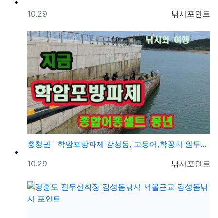
등록일
등록자
10.29
낚시포인트
충청권
학암포방파제 감성돔, 고등어,학꽁치 원투낚시 바다낚시 …
등록일
등록자
10.29
낚시포인트