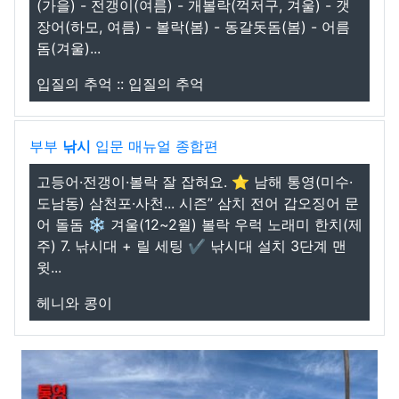
(가을) - 전갱이(여름) - 개볼락(꺽저구, 겨울) - 갯
장어(하모, 여름) - 볼락(봄) - 동갈돗돔(봄) - 어름
돔(겨울)...
입질의 추억 :: 입질의 추억
부부
낚시
입문 매뉴얼 종합편
고등어·전갱이·볼락 잘 잡혀요. ⭐ 남해 통영(미수·
도남동) 삼천포·사천... 시즌” 삼치 전어 갑오징어 문
어 돌돔 ❄ 겨울(12~2월) 볼락 우럭 노래미 한치(제
주) 7. 낚시대 + 릴 세팅 ✔ 낚시대 설치 3단계 맨
윗...
헤니와 콩이