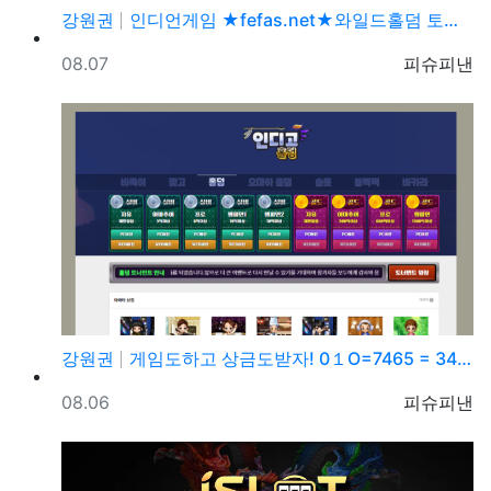
강원권
인디언게임 ★fefas.net★와일드홀덤 토너먼트 섹­…
등록일
등록자
08.07
피슈피낸
강원권
게임도하고 상금도받자! 0１O=7465 = 3464 …
등록일
등록자
08.06
피슈피낸