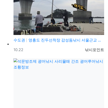
수도권
영흥도 진두선착장 감성돔낚시 서울근교 감성돔낚시 포인트
등록일
등록자
10.22
낚시포인트