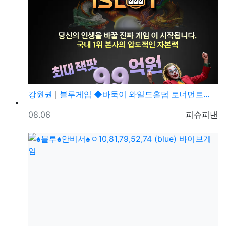
강원권
블루게임 ◆바둑이 와일드홀덤 토너먼트◆ pshotgam…
등록일
등록자
08.06
피슈피낸