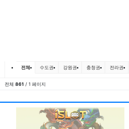
바다낚시,원투낚시,배낚시 포인트 및
전체
수도권
강원권
충청권
전라권
전체
861
/ 1 페이지
RSS
게시
게