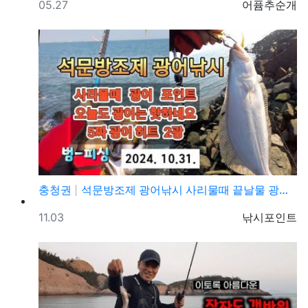
등록일
등록자
05.27
어퓸추순개
충청권
석문방조제 광어낚시 사리물때 끝날물 광어포인트 추천
등록일
등록자
11.03
낚시포인트