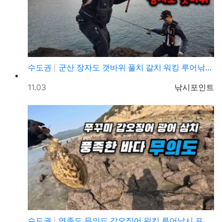
수도권
군산 장자도 갯바위 풀치 갈치 워킹 루어낚시 포인트
등록일
등록자
11.03
낚시포인트
수도권
영종도 무의도 갑오징어 워킹 루어낚시 포인트 및 채비정…