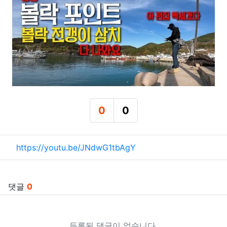
0
0
추천
비추천
관련자료
https://youtu.be/JNdwG1tbAgY
댓글
0
등록된 댓글이 없습니다.