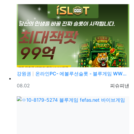
강원권
온라인PC- 에볼루션슬롯 - 블루게임 WWW.fefas…
등록일
등록자
08.02
피슈피낸