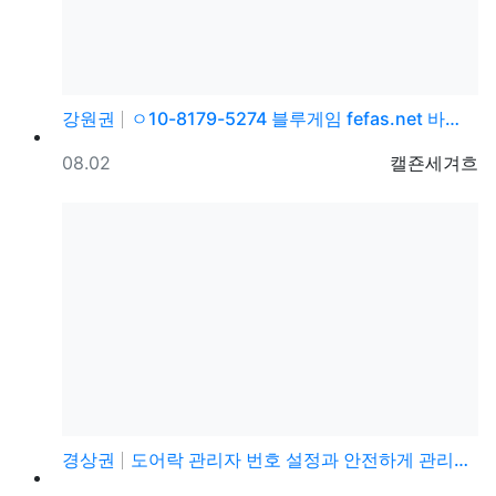
강원권
ㅇ10-8179-5274 블루게임 fefas.net 바…
등록일
등록자
08.02
캘죤세겨흐
경상권
도어락 관리자 번호 설정과 안전하게 관리하는 방법