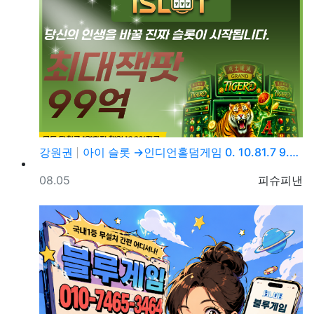
강원권
아이 슬롯 →인디언홀덤게임 0. 10.81.7 9.→5…
등록일
등록자
08.05
피슈피낸