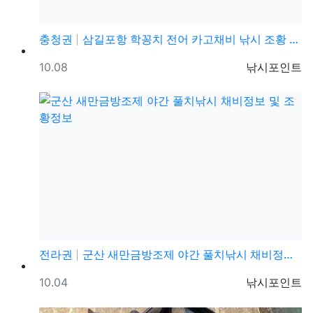
충청권
삼길포항 학꽁치 전어 카고채비 낚시 조황 정보
등록일
등록자
10.08
낚시포인트
전라권
군산 새만금방조제 야간 풀치낚시 채비정보 및 조황정보
등록일
등록자
10.04
낚시포인트