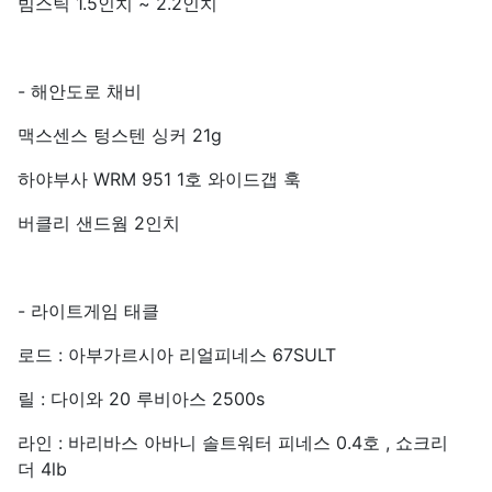
빔스틱 1.5인치 ~ 2.2인치
- 해안도로 채비
맥스센스 텅스텐 싱커 21g
하야부사 WRM 951 1호 와이드갭 훅
버클리 샌드웜 2인치
- 라이트게임 태클
로드 : 아부가르시아 리얼피네스 67SULT
릴 : 다이와 20 루비아스 2500s
라인 : 바리바스 아바니 솔트워터 피네스 0.4호 , 쇼크리
더 4lb