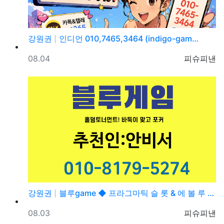
강원권
인디언 010,7465,3464 (indigo-gam…
등록일
등록자
08.04
피슈피낸
강원권
블루game ◆ 프라그마틱 슬 롯 & 에 볼 루 션 ◆…
등록일
등록자
08.03
피슈피낸