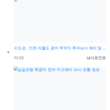
수도권
인천 자월도 광어 쭈꾸미 루어낚시 채비 및 조황정보
등록일
등록자
10.08
낚시포인트