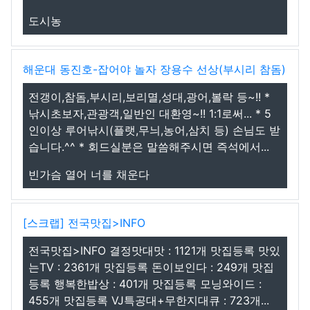
도시농
해운대 동진호-잡어야 놀자 장용수 선상(부시리 참돔)
전갱이,참돔,부시리,보리멸,성대,광어,볼락 등~!! *
낚시초보자,관광객,일반인 대환영~!! 1:1로써... * 5
인이상 루어낚시(플랫,무늬,농어,삼치 등) 손님도 받
습니다.^^ * 회드실분은 말씀해주시면 즉석에서...
빈가슴 열어 너를 채운다
[스크랩] 전국맛집>INFO
전국맛집>INFO 결정맛대맛 : 1121개 맛집등록 맛있
는TV : 2361개 맛집등록 돈이보인다 : 249개 맛집
등록 행복한밥상 : 401개 맛집등록 모닝와이드 :
455개 맛집등록 VJ특공대+무한지대큐 : 723개...