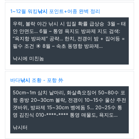
1~12월 워킹
낚시
포인트+어종 완벽 정리
우럭, 볼락 야간 낚시 시 입질 확률 급상승 ️ 3월 – 태
안 안면도... 6월 – 통영 욕지도 방파제 지도 검색:
“욕지항 방파제” 공략... 한치, 전갱이 밤 + 집어등 =
필수 조건 ☀️ 8월 – 속초 동명항 방파제...
낙시에 미친놈
바다
낚시
조황 - 포항 外
50cm~1m 삼치 낱마리, 화살촉오징어 50~80수 포
항 종방 20~30cm 볼락, 전갱이 10~15수 울산 주전
갯바위, 방파제 15~30cm 벵에돔 5... 20~25수 통
영 김진식 010-****-**** 통영 매물도, 욕지도...
낚시터