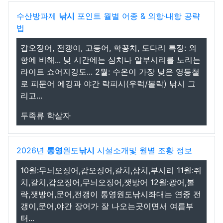
수산방파제
낚시
포인트 월별 어종 & 외항·내항 공략
법
갑오징어, 전갱이, 고등어, 학꽁치, 도다리 특징: 외
항에 비해... 낮 시간에는 삼치나 알부시리를 노리는
라이트 쇼어지깅도... 2월: 수온이 가장 낮은 영등철
로 피문어 에깅과 야간 락피시(우럭/볼락) 낚시 그
리고...
두족류 학살자
2026년
통영
원도
낚시
시설소개및 월별 조황 정보
10월:무늬오징어,갑오징어,갈치,삼치,부시리 11월:쥐
치,갈치,갑오징어,무늬오징어,잿방어 12월:광어,볼
락,잿방어,문어,전갱이 통영원도낚시좌대는 연중 전
갱이,문어,야간 장어가 잘 나오는곳이면서 여름부
터...