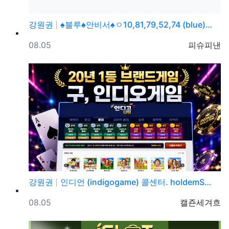
강원권
♠블루♠안비서♠ㅇ10,81,79,52,74 (blue)…
등록일
등록자
08.05
피슈피낸
강원권
인디언 (indigogame) 콜센터. holdemS…
등록일
등록자
08.05
캘죤세겨흐