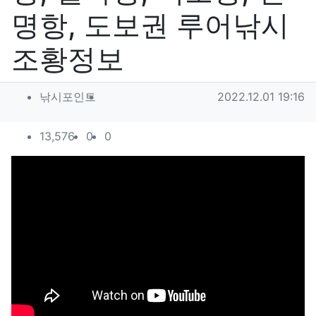
명항, 도보권 루어낚시
조황정보
작성자 정보
작성
작성일
낚시포인트
2022.12.01 19:16
컨텐츠 정보
조회
추천
비추천
13,576
0
0
본문