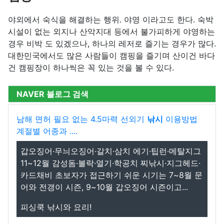
야외에서 숙식을 해결하는 행위. 야영 이라고도 한다. 숙박
시설이 없는 외지나 산악지대 등에서 불가피하게 야영하는
경우 비박 도 있겠으나, 하나의 레저로 즐기는 경우가 많다.
대한민국에서도 많은 사람들이 캠핑을 즐기며 산이건 바다
건 캠핑장이 하나씩은 꼭 있는 것을 볼 수 있다.
NAVER 블로그 검색
남해 면허 필요 없는 4.5마력 선외기
낚시
이용방법
계절별 어종과 ....
갑오징어·무늬오징어·갈치·삼치 에기·팁런·메탈지그
11~12월 감성돔·볼락·열기·학공치 찌낚시·지그헤드·
카드채비 초보자가 접근하기 쉬운 시기는 7~8월 문
어와 전갱이 시즌, 9~10월 갑오징어 시즌이고...
피싱쿡 낚시와 요리!