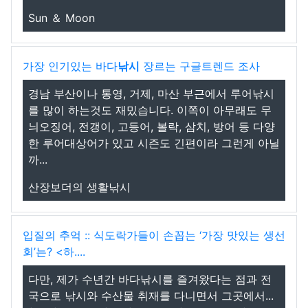
Sun ＆ Moon
가장 인기있는 바다
낚시
장르는 구글트렌드 조사
경남 부산이나 통영, 거제, 마산 부근에서 루어낚시
를 많이 하는것도 재밌습니다. 이쪽이 아무래도 무
늬오징어, 전갱이, 고등어, 볼락, 삼치, 방어 등 다양
한 루어대상어가 있고 시즌도 긴편이라 그런게 아닐
까...
산장보더의 생활낚시
입질의 추억 :: 식도락가들이 손꼽는 ‘가장 맛있는 생선
회’는? <하....
다만, 제가 수년간 바다낚시를 즐겨왔다는 점과 전
국으로 낚시와 수산물 취재를 다니면서 그곳에서...