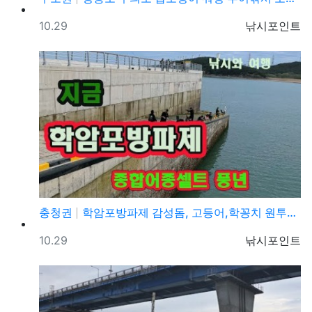
등록일
등록자
10.29
낚시포인트
충청권
학암포방파제 감성돔, 고등어,학꽁치 원투낚시 바다낚시 …
등록일
등록자
10.29
낚시포인트