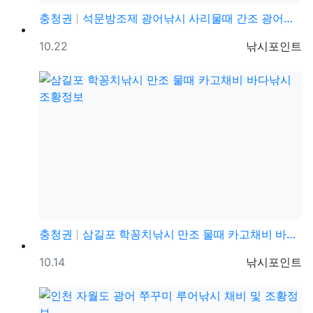
충청권
석문방조제 광어낚시 사리물때 간조 광어루어낚시 조황정보
등록일
등록자
10.22
낚시포인트
충청권
삼길포 학꽁치낚시 만조 물때 카고채비 바다낚시 조황정보
등록일
등록자
10.14
낚시포인트