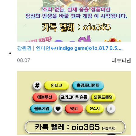
강원권
인디언↔(indigo game)o1o.81.7 9.5.…
등록일
등록자
08.07
피슈피낸