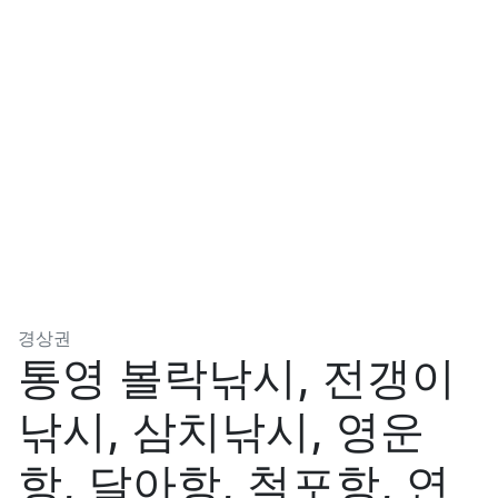
분류
경상권
통영 볼락낚시, 전갱이
낚시, 삼치낚시, 영운
항, 달아항, 척포항, 연