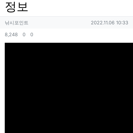
정보
작성자 정보
작성
작성일
낚시포인트
2022.11.06 10:33
컨텐츠 정보
조회
추천
비추천
8,248
0
0
본문