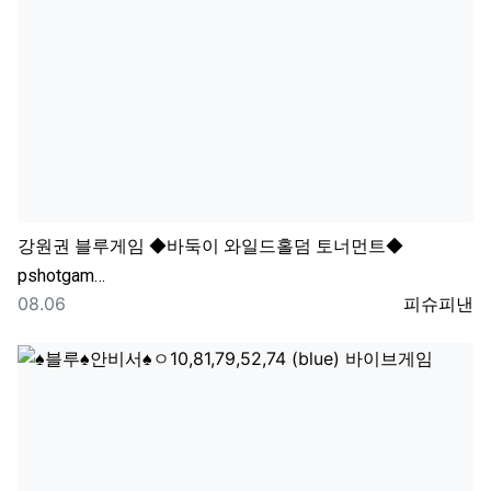
강원권
블루게임 ◆바둑이 와일드홀덤 토너먼트◆
pshotgam…
등록일
등록자
08.06
피슈피낸