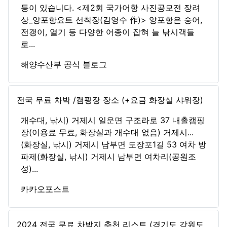
등이 있습니다. <제2회 국가어항 사진공모전 장려
상_양포항요트 선착장(김영수 作)> 양포항은 숭어,
전갱이, 열기 등 다양한 어종이 잡혀 늘 낚시객들
로...
해양수산부 공식 블로그
전국 무료 차박 /캠핑장 장소 (+요금 화장실 샤워장)
개수대, 낚시) 거제시 일운면 구조라로 37 내촐캠핑
장(이용료 무료, 화장실과 개수대 없음) 거제시...
(화장실, 낚시) 거제시 남부면 도장포1길 53 여차 방
파제(화장실, 낚시) 거제시 남부면 여차리(공원조
성)...
카카오포스트
2024 전국 무료 차박지 추천 리스트 (경기도 강원도