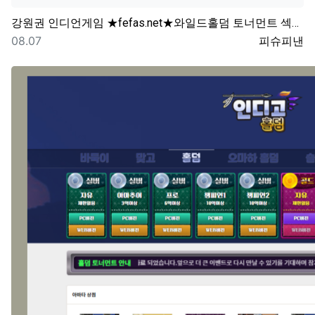
강원권
인디언게임 ★fefas.net★와일드홀덤 토너먼트 섹­…
등록일
등록자
08.07
피슈피낸