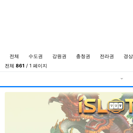
바다낚시,원투낚시,배낚시 포인트 및
전체
수도권
강원권
충청권
전라권
경상
전체
861
/ 1 페이지
게시물
RSS
게