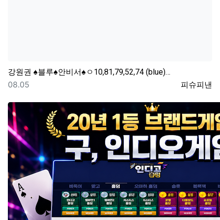
강원권
♠블루♠안비서♠ㅇ10,81,79,52,74 (blue)…
등록일
등록자
08.05
피슈피낸