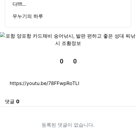
다!!!!...
우누기의 하루
0
0
추천
비추천
관련자료
https://youtu.be/78FFwpRoTLI
댓글
0
등록된 댓글이 없습니다.