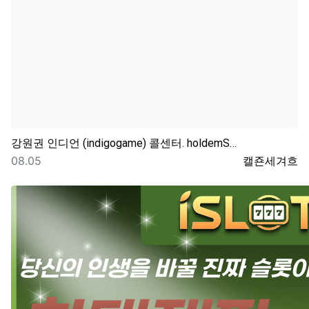
강원권
인디언 (indigogame) 콜센터. holdemS…
등록일
등록자
08.05
캘죤세겨흐