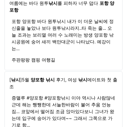
여름에는 바다 원투
낚시
를 피하자 너무 덥다
포항 양
포항
포항 양포항 바다 원투낚시 내가 이 더운 날씨에 정
신줄을 놓았나 보다 원투낚시라지..타 죽는 줄... 오
늘 조과는 보리멸 여러 수 노래미는 방생 양포항 낚
시공원에 숭어 새끼 백만대군이 나타났다. 예강이
는...
주판팡팡 캠핑 여행길
[
낚시
]5월
양포항
낚시
후기, 여성
낚시
메이트와 첫 출
조
증맬루 #양포항 #양포항낚시 이야 역시나 사람많네
근데 해는 쨍쨍한데 서늘한바람이 불어 추움 언능
짐... 코앞에서 떨어짐 조금 앉아있다보니 그녀가 왔
는데 입구에 숭어가 있다며~~ 그래서 그쪽으로 가
기로 함...