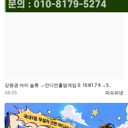
강원권
아이 슬롯 →인디언홀덤게임 0. 10.81.7 9.→5…
등록일
등록자
08.05
피슈피낸