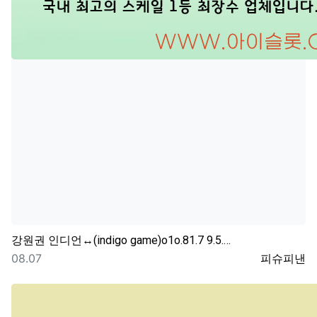
강원권
인디언↔(indigo game)o1o.81.7 9.5.…
등록일
등록자
08.07
피슈피낸