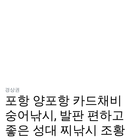
분류
경상권
포항 양포항 카드채비
숭어낚시, 발판 편하고
좋은 성대 찌낚시 조황