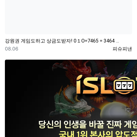
강원권
게임도하고 상금도받자! 0１O=7465 = 3464 …
등록일
등록자
08.06
피슈피낸