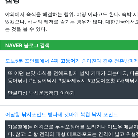
야외에서 숙식을 해결하는 행위. 야영 이라고도 한다. 숙박 
있겠으나, 하나의 레저로 즐기는 경우가 많다. 대한민국에서
는 것을 볼 수 있다.
NAVER 블로그 검색
도보5분 포인트에서 4짜
고등어
가 쏟아진다 경주 전촌방파
또 어떤 손맛 소식을 전해드릴지 벌써 기대가 되는데요, 다
등어낚시 #전갱이낚시 #방파제낚시 #고등어조황 #새벽낚
만쿨피싱 낚시운동캠핑 이야기
어달항
낚시
포인트 방파제 갯바위 복합
낚시
포인트
가을철에는 에깅으로 무늬오징어를 노리거나 미노우·메탈지
다. 참고: 외항 전역의 대형 테트라포드는 간격이 넓고 위협적