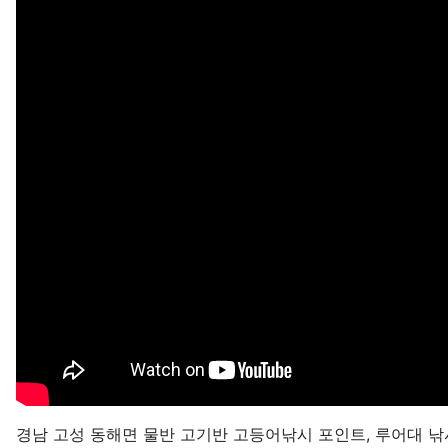
경남 고성 동해면 물반 고기반 고등어낚시 포인트, 루어대 낚