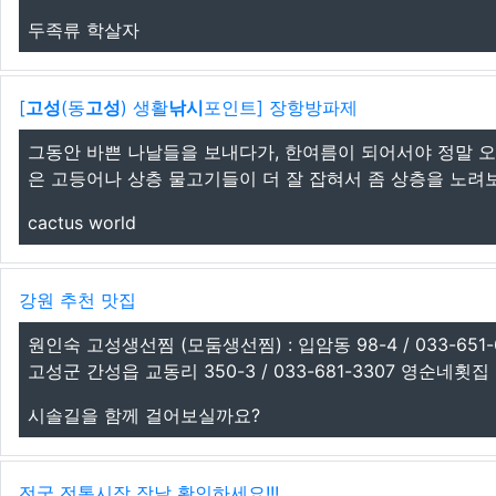
두족류 학살자
[
고성
(동
고성
) 생활
낚시
포인트] 장항방파제
그동안 바쁜 나날들을 보내다가, 한여름이 되어서야 정말 오
은 고등어나 상층 물고기들이 더 잘 잡혀서 좀 상층을 노려보
cactus world
강원 추천 맛집
원인숙 고성생선찜 (모둠생선찜) : 입암동 98-4 / 033-651-6
고성군 간성읍 교동리 350-3 / 033-681-3307 영순네횟집 
시솔길을 함께 걸어보실까요?
전국 전통시장 장날 확인하세요!!!