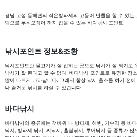
경남 고성 동해면의 작은방파제의 고등어 만쿨을 할 수 있는
덤으로 무늬오징어 까지 잡을 수 있는 바다낚시 포인트.
낚시포인트 정보&조황
낚시포인트란 물고기가 잘 잡히는 곳으로 낚시가 잘 되기로 유
낚시가 잘 된다고 할 수 없다. 바다낚시 포인트로 유명한 장
많이 다르게 나타납니다. 그래서 항상 낚시 출조를 하기 전에
나 즐거운 낚시를 하실 수 있습니다.
바다낚시
바다낚시의 종류에는 갯바위 나 방파제, 해변, 기수역 등 바
낚시, 방파제 낚시, 찌낚시, 흘림낚시, 루어낚시 등 종류가 