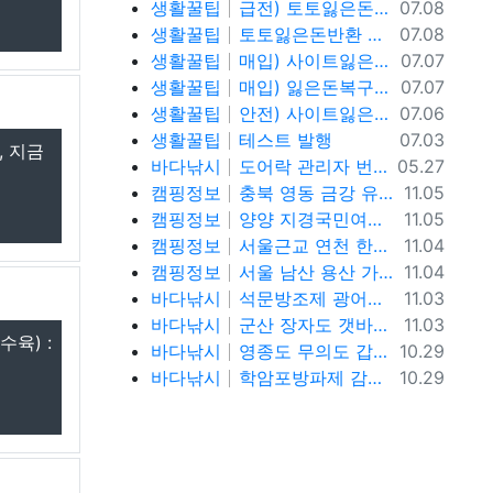
등록일
생활꿀팁
급전) 토토잃은돈반환 텔레@ybcs24
07.08
등록일
생활꿀팁
토토잃은돈반환 텔레@ybcs24 토토돈복구
07.08
등록일
생활꿀팁
매입) 사이트잃은돈복구 텔@ybcs24
07.07
등록일
생활꿀팁
매입) 잃은돈복구 텔@ybcs24
07.07
등록일
생활꿀팁
안전) 사이트잃은돈복구 텔@ybcs24
07.06
등록일
생활꿀팁
테스트 발행
07.03
, 지금
등록일
바다낚시
도어락 관리자 번호 설정과 안전하게 관리하는 방법
05.27
등록일
캠핑정보
충북 영동 금강 유원지 강변뷰 무료 노지 차박캠핑 가볼만한곳
11.05
등록일
캠핑정보
양양 지경국민여가캠핑장, 강릉 바다뷰 노지 차박캠핑 가볼만한곳
11.05
등록일
캠핑정보
서울근교 연천 한탄강 유원지 무료노지 차박캠핑 가볼만한곳
11.04
등록일
캠핑정보
서울 남산 용산 가을단풍 명소, 남산야외식물원, 남산골한옥마을, 이태원로 단풍길, 청파로 단풍길, 서울 단풍 트래킹 가볼만한곳
11.04
등록일
바다낚시
석문방조제 광어낚시 사리물때 끝날물 광어포인트 추천
11.03
등록일
바다낚시
군산 장자도 갯바위 풀치 갈치 워킹 루어낚시 포인트
11.03
수육) :
등록일
바다낚시
영종도 무의도 갑오징어 워킹 루어낚시 포인트 및 채비정보
10.29
등록일
바다낚시
학암포방파제 감성돔, 고등어,학꽁치 원투낚시 바다낚시 포인트 추천
10.29