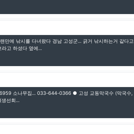
랜만에 낚시를 다녀왔다 경남 고성군... 긁거 낚시하는거 같다고
라고 하셨다 옆에...
959 소나무집... 033-644-0366 ● 고성 교동막국수 (막국수, 
(생선회...