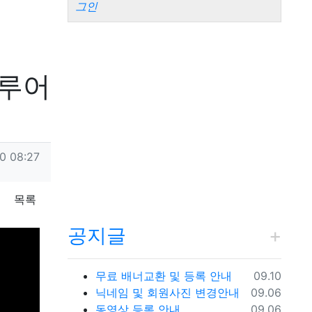
그인
 루어
0 08:27
목록
공지글
등록일
무료 배너교환 및 등록 안내
09.10
등록일
닉네임 및 회원사진 변경안내
09.06
등록일
동영상 등록 안내
09.06