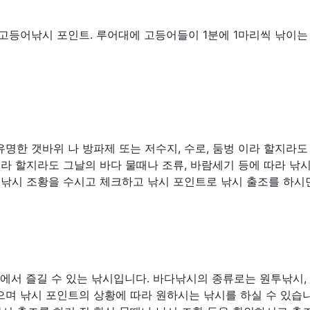
 고등어낚시 포인트. 루어대에 고등어들이 1분에 1마리씩 낚이는
명한 갯바위 나 방파제 또는 저수지, 수로, 둠벙 이라 할지라도
소라 할지라도 그날의 바다 물때나 조류, 바람세기 등에 따라 낚
 낚시 조황을 수시고 체크하고 낚시 포인트로 낚시 출조를 하시
다에서 즐길 수 있는 낚시입니다. 바다낚시의 종류로는 원투낚시,
많으며 낚시 포인트의 상황에 따라 원하시는 낚시를 하실 수 있습니