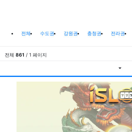
바다낚시,원투낚시,배낚시 포인트 및
전체
수도권
강원권
충청권
전라권
전체
861
/ 1 페이지
게시물
RSS
게