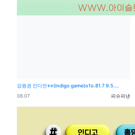
강원권
인디언↔(indigo game)o1o.81.7 9.5.…
등록일
등록자
08.07
피슈피낸