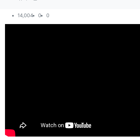
컨텐츠 정보
조회
추천
비추천
14,004
0
0
본문