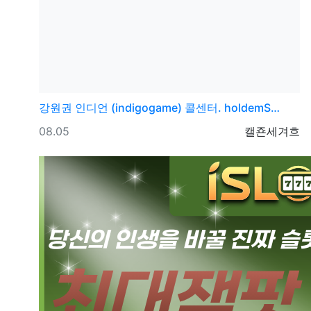
강원권
인디언 (indigogame) 콜센터. holdemS…
등록일
등록자
08.05
캘죤세겨흐