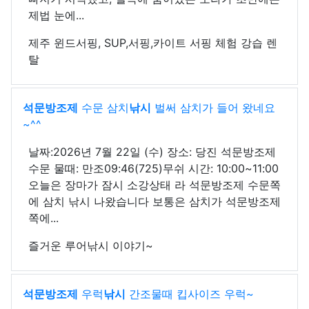
제법 눈에...
제주 윈드서핑, SUP,서핑,카이트 서핑 체험 강습 렌
탈
석문방조제
수문 삼치
낚시
벌써 삼치가 들어 왔네요
~^^
날짜:2026년 7월 22일 (수) 장소: 당진 석문방조제
수문 물때: 만조09:46(725)무쉬 시간: 10:00~11:00
오늘은 장마가 잠시 소강상태 라 석문방조제 수문쪽
에 삼치 낚시 나왔습니다 보통은 삼치가 석문방조제
쪽에...
즐거운 루어낚시 이야기~
석문방조제
우럭
낚시
간조물때 킵사이즈 우럭~