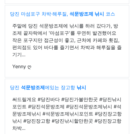
당진 마섬포구 차박·해루질,
석문방조제 낚시
코스
주말에 당진 석문방조제에 낚시를 하러 갔다가, 방
조제 끝자락에서 '마섬포구'를 우연히 발견했어요
작은 포구지만 접근성이 좋고, 근처에 카페와 횟집,
편의점도 있어 바다를 즐기면서 차박과 해루질을 즐
기기...
Yenny ღ
당진
석문방조제
에있는 장고항
낚시
써드릴게요 #당진바다 #당진가볼만한곳 #당진낚시
포인트 #당진석문방조제 #당진석문방조제낚시 #석
문방조제낚시 #석문방조제낚시포인트 #당진장고항
낚시 #당진장고항 #당진낚시할만한곳 #당진장고항
차박...