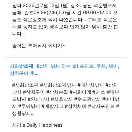
날짜:2026년 7월 13일 (월) 장소: 당진 석문방조제
물때: 간조09:59(246)5.6물 시간 09:00~12:00 오
늘도 석문방조제 낚시 나왔습니다... 그래도 석문은
해를 등지고 있어 생각보다 덥지 않아 낚시 할만 합
니다...
즐거운 루어낚시 이야기~
시화
방조제
대삼치
낚시
하는 법! 포인트, 주차, 채비,
삼치구이 후....
#시화방조제 #시화방조제낚시 #대삼치낚시 #삼치
낚시 #삼치구이 #삼치손질 #시화나래휴게소 #대부
도낚시 #안산낚시 #시흥낚시 #수도권낚시 #바다낚
시 #루어낚시 #메탈지그 #삼치채비 #낚시포인트 #
생활낚시...
서리's Daily Happiness