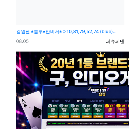
강원권
♠블루♠안비서♠ㅇ10,81,79,52,74 (blue)…
등록일
등록자
08.05
피슈피낸