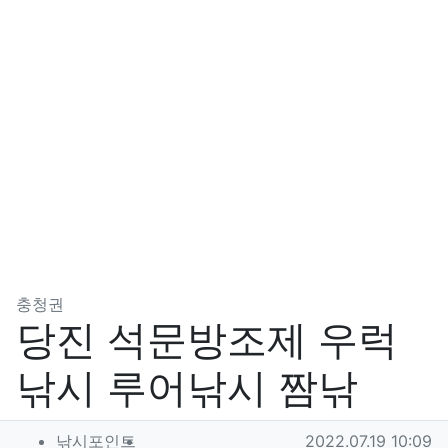
분류
충청권
당진 석문방조제 우럭
낚시 루어낚시 짬낚
작성자 정보
작성
작성일
낚시포인트
2022.07.19 10:09