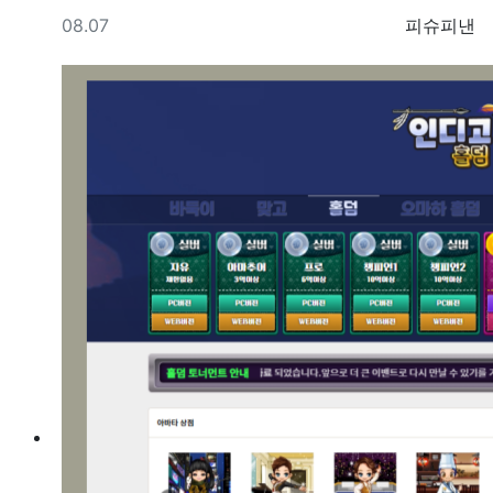
등록일
등록자
08.07
피슈피낸