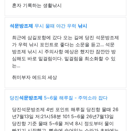
혼자 기록하는 생활낚시
석문방조제
무시 물때 야간 우럭
낚시
최근에 삼길포항에 갔다 오는 길에 당진 석문방조제
가 우럭 낚시 포인트로 좋다는 소문을 듣고... 석문
방조제 낚시 시 주의사항 예상은 했지만 잠깐만 방
심해도 바로 밑걸림이다. 밑걸림을 최소화할 수 있
는...
취미부자 에드의 세상
당진
석문방조제
5~6물 해루질 - 주먹소라 잡다
당진석문방조제 4번 포인트 해루질 당진항 물때 26
년7월13일 저:21시58분 101 5~6물 26년7월13일
당진항 기준 물때 5~6물 저녁 8시 정도부터 물이
빠지기 시작했고, 뻘속에 숨어있는 소라가 초반에는