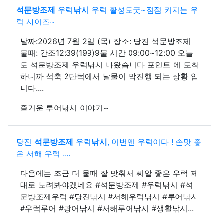
석문방조제
우럭
낚시
우럭 활성도굿~점점 커지는 우
럭 사이즈~
날짜:2026년 7월 2일 (목) 장소: 당진 석문방조제
물때: 간조12:39(199)9물 시간 09:00~12:00 오늘
도 석문방조제 우럭낚시 나왔습니다 포인트 에 도착
하니까 석축 2단턱에서 날물이 막진행 되는 상황 입
니다....
즐거운 루어낚시 이야기~
당진
석문방조제
우럭
낚시
, 이번엔 우럭이다 ! 손맛 좋
은 서해 우럭 ....
다음에는 조금 더 물때 잘 맞춰서 씨알 좋은 우럭 제
대로 노려봐야겠네요 #석문방조제 #우럭낚시 #석
문방조제우럭 #당진낚시 #서해우럭낚시 #루어낚시
#우럭루어 #광어낚시 #서해루어낚시 #생활낚시...