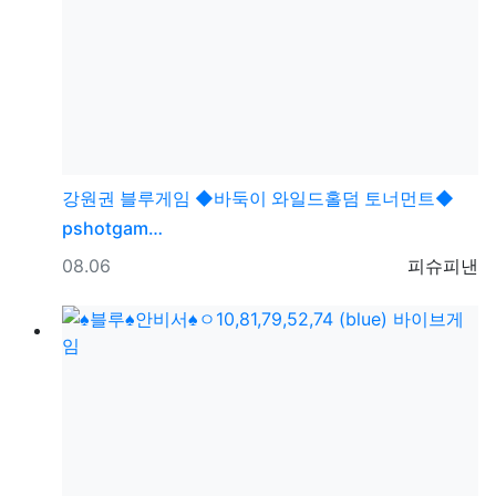
강원권
블루게임 ◆바둑이 와일드홀덤 토너먼트◆
pshotgam…
등록일
등록자
08.06
피슈피낸