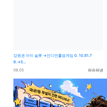
강원권
아이 슬롯 →인디언홀덤게임 0. 10.81.7
9.→5…
등록일
등록자
08.05
피슈피낸