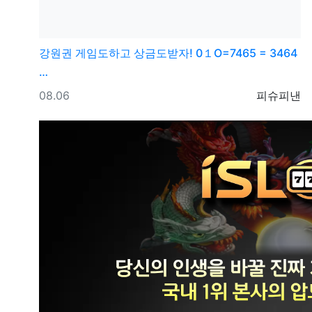
강원권
게임도하고 상금도받자! 0１O=7465 = 3464
…
등록일
등록자
08.06
피슈피낸