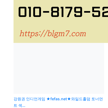
강원권
인디언게임 ★fefas.net★와일드홀덤 토너먼
트 섹­…