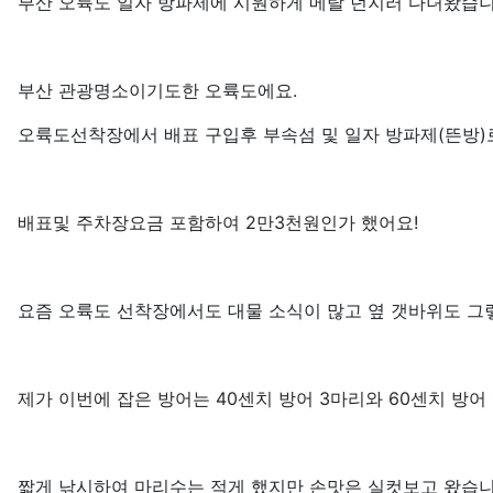
부산 오륙도 일자 방파제에 시원하게 메탈 던지러 다녀왔습니
부산 관광명소이기도한 오륙도에요.
오륙도선착장에서 배표 구입후 부속섬 및 일자 방파제(뜬방)
배표및 주차장요금 포함하여 2만3천원인가 했어요!
요즘 오륙도 선착장에서도 대물 소식이 많고 옆 갯바위도 그
제가 이번에 잡은 방어는 40센치 방어 3마리와 60센치 방어 
짧게 낚시하여 마리수는 적게 했지만 손맛은 실컷보고 왔습