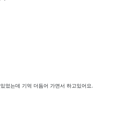
미있었는데 기억 더듬어 가면서 하고있어요.