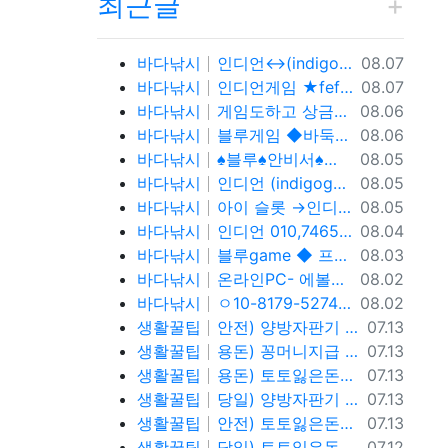
최근글
등록일
바다낚시
인디언↔(indigo game)o1o.81.7 9.5.2.7.4% 인디언 바둑이,온라인 홀덤 투명한 운영 방식과 다양한 참가 기회
08.07
등록일
바다낚시
인디언게임 ★fefas.net★와일드홀덤 토너먼트 섹­시카­지노뉴카­지노 아이 슬롯 아시아슬­롯 i-slot슬­롯
08.07
등록일
바다낚시
게임도하고 상금도받자! 0１O=7465 = 3464 인디언 홀덤 블루게임
08.06
등록일
바다낚시
블루게임 ◆바둑이 와일드홀덤 토너먼트◆ pshotgam.com ◆코인충전/테더/USDT가능◆블루게임◆ 온라인 실전 blue바 둑 이.
08.06
등록일
바다낚시
♠블루♠안비서♠ㅇ10,81,79,52,74 (blue) 바이브게임
08.05
등록일
바다낚시
인디언 (indigogame) 콜센터. holdemSITE.문의: ㅋㅏ톡 / 텔ㄹㅔ : T S T 3 6 5
08.05
등록일
바다낚시
아이 슬롯 →인디언홀덤게임 0. 10.81.7 9.→5.2.7.4%
08.05
등록일
바다낚시
인디언 010,7465,3464 (indigo-game) 콜센터.
08.04
등록일
바다낚시
블루game ◆ 프라그마틱 슬 롯 & 에 볼 루 션 ◆ BLUE C A S I N O ◆ 바 둑 이 | 홀 덤 | 바 캬 라 | 슬 롯 | 맞 고 ◆가입 코드 : 안비서◆
08.03
등록일
바다낚시
온라인PC- 에볼루션슬롯 - 블루게임 WWW.fefas.net 아이슬롯아시아
08.02
등록일
바다낚시
ㅇ10-8179-5274 블루게임 fefas.net 바이브게임
08.02
등록일
생활꿀팁
안전) 양방자판기 토토반환신청 텔레@ybcs24
07.13
등록일
생활꿀팁
용돈) 꽁머니지급 토토빚복구 텔레@ybcs24
07.13
등록일
생활꿀팁
용돈) 토토잃은돈반환 토토잃은돈복구 텔레@ybcs24
07.13
등록일
생활꿀팁
당일) 양방자판기 토토반환신청 텔레@ybcs24
07.13
등록일
생활꿀팁
안전) 토토잃은돈반환 토토잃은돈복구 텔레@ybcs24
07.13
등록일
생활꿀팁
당일) 토토잃은돈반환 토토잃은돈복구 텔레@ybcs24
07.12