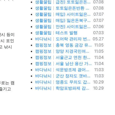
등록일
생활꿀팁
급전) 토토잃은돈반환 텔레@ybcs24
07.08
등록일
생활꿀팁
토토잃은돈반환 텔레@ybcs24 토토돈복구
07.08
등록일
생활꿀팁
매입) 사이트잃은돈복구 텔@ybcs24
07.07
등록일
생활꿀팁
매입) 잃은돈복구 텔@ybcs24
07.07
등록일
생활꿀팁
안전) 사이트잃은돈복구 텔@ybcs24
07.06
등록일
생활꿀팁
테스트 발행
07.03
낚시 등이
등록일
바다낚시
도어락 관리자 번호 설정과 안전하게 관리하는 방법
05.27
낚시 포인
등록일
캠핑정보
충북 영동 금강 유원지 강변뷰 무료 노지 차박캠핑 가볼만한곳
11.05
고 낚시
등록일
캠핑정보
양양 지경국민여가캠핑장, 강릉 바다뷰 노지 차박캠핑 가볼만한곳
11.05
등록일
캠핑정보
서울근교 연천 한탄강 유원지 무료노지 차박캠핑 가볼만한곳
11.04
등록일
캠핑정보
서울 남산 용산 가을단풍 명소, 남산야외식물원, 남산골한옥마을, 이태원로 단풍길, 청파로 단풍길, 서울 단풍 트래킹 가볼만한곳
11.04
등록일
바다낚시
석문방조제 광어낚시 사리물때 끝날물 광어포인트 추천
11.03
등록일
바다낚시
군산 장자도 갯바위 풀치 갈치 워킹 루어낚시 포인트
11.03
등록일
바다낚시
영종도 무의도 갑오징어 워킹 루어낚시 포인트 및 채비정보
10.29
유로는 캠
등록일
바다낚시
학암포방파제 감성돔, 고등어,학꽁치 원투낚시 바다낚시 포인트 추천
10.29
 즐기고