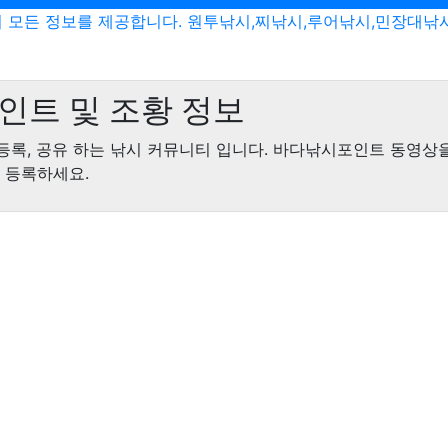
 모든 정보를 제공합니다. 원투낚시,찌낚시,루어낚시,민장대낚
인트 및 조황 정보
등록, 공유 하는 낚시 커뮤니티 입니다. 바다낚시포인트 동영상
 등록하세요.