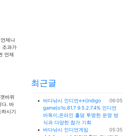
 언제나
시 조과가
면 언제
최근글
 갯바위
등록일
바다낚시
인디언↔(indigo
06:05
다. 바
game)o1o.81.7 9.5.2.7.4% 인디언
조하시기
바둑이,온라인 홀덤 투명한 운영 방
식과 다양한 참가 기회
등록일
바다낚시
인디언게임
05:35