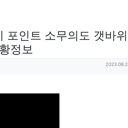
 포인트 소무의도 갯바위
조황정보
작성일
2023.08.2