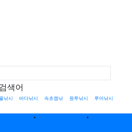
검색어
물낚시
바다낚시
속초캠낚
원투낚시
루어낚시
낚
낚시터
캠핑