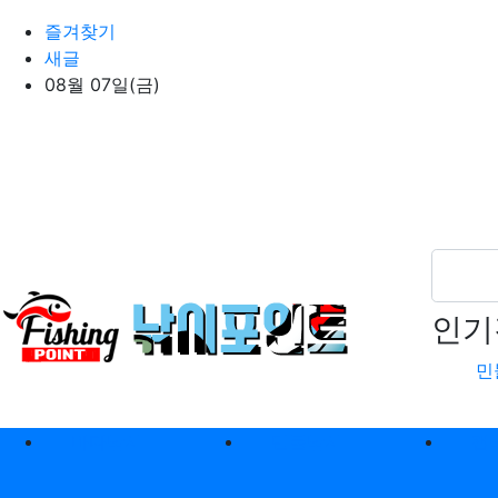
상단 네비
즐겨찾기
새글
08월 07일(금)
인기
민
메인 메뉴
바다낚시
민물낚시
캠