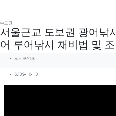
분류
수도권
서울근교 도보권 광어낚시
어 루어낚시 채비법 및 
작성자 정보
작성
낚시포인트
컨텐츠 정보
조회
추천
비추천
6,109
0
0
본문