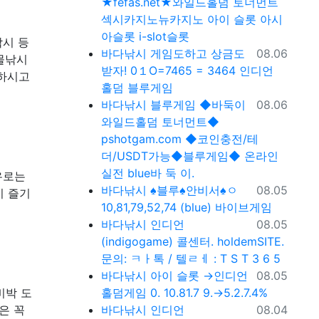
★fefas.net★와일드홀덤 토너먼트
섹­시카­지노뉴카­지노 아이 슬롯 아시
아슬­롯 i-slot슬­롯
낚시 등
등록일
바다낚시
게임도하고 상금도
08.06
민물낚시
받자! 0１O=7465 = 3464 인디언
인하시고
홀덤 블루게임
등록일
바다낚시
블루게임 ◆바둑이
08.06
와일드홀덤 토너먼트◆
pshotgam.com ◆코인충전/테
더/USDT가능◆블루게임◆ 온라인
실전 blue바 둑 이.
유로는
등록일
바다낚시
♠블루♠안비서♠ㅇ
08.05
이 즐기
10,81,79,52,74 (blue) 바이브게임
등록일
바다낚시
인디언
08.05
(indigogame) 콜센터. holdemSITE.
문의: ㅋㅏ톡 / 텔ㄹㅔ : T S T 3 6 5
등록일
바다낚시
아이 슬롯 →인디언
08.05
비박 도
홀덤게임 0. 10.81.7 9.→5.2.7.4%
등록일
은 꼭
바다낚시
인디언
08.04