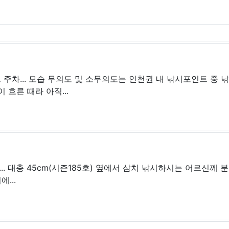
차... 모습 무의도 및 소무의도는 인천권 내 낚시포인트 중 
 흐른 때라 아직...
. 대충 45cm(시즌185호) 옆에서 삼치 낚시하시는 어르신께 분
...