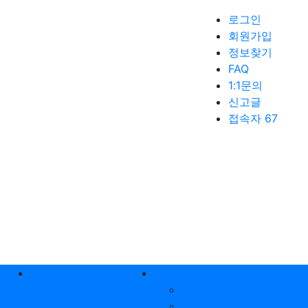
로그인
회원가입
정보찾기
FAQ
1:1문의
신고글
접속자 67
생활꿀팁
커뮤니티
공지사항
자유게시판