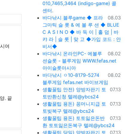
010,7465,3464 (indigo-game) 콜
센터.
등록일
바다낚시
블루game ◆ 프라
08.03
그마틱 슬 롯 & 에 볼 루 션 ◆ BLUE
C A S I N O ◆ 바 둑 이 | 홀 덤 | 바
캬 라 | 슬 롯 | 맞 고 ◆가입 코드 : 안
낚시여
비서◆
등록일
바다낚시
온라인PC- 에볼루
08.02
션슬롯 - 블루게임 WWW.fefas.net
아이슬롯아시아
등록일
바다낚시
ㅇ10-8179-5274
08.02
블루게임 fefas.net 바이브게임
등록일
생활꿀팁
안전) 양방자판기 토
07.13
토반환신청 텔레@ybcs24
양. 끝
등록일
생활꿀팁
용돈) 꽁머니지급 토
07.13
토빚복구 텔레@ybcs24
등록일
생활꿀팁
용돈) 토토잃은돈반
07.13
환 토토잃은돈복구 텔레@ybcs24
등록일
생활꿀팁
당일) 양방자판기 토
07.13