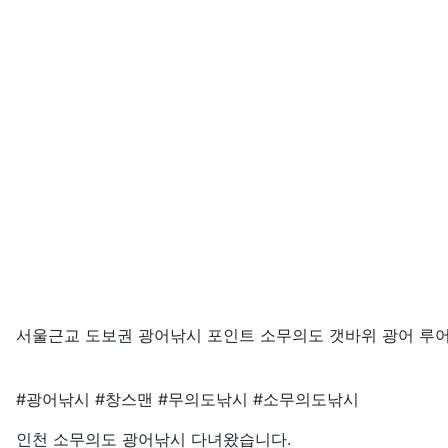
서울근교 도보권 광어낚시 포인트 소무의도 갯바위 광어 루어
#광어낚시 #창스맨 #무의도낚시 #소무의도낚시
인천 소무의도 광어낚시 다녀왔습니다.