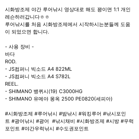
시화방조제 야간 루어낚시 영상대로 해도 꽝이면 1:1 개인
레슨하러갑니다ㅎㅎ
루어낚시를 처음 시화방조제에서 시작하시는분들께 도움
이 되었으면 합니다.
- 사용 장비 -
바다
ROD.
- JS컴퍼니 빅소드 A4 822ML
- JS컴퍼니 빅소드 A4 S782L
REEL.
- SHIMANO 뱅퀴시(19) C3000HG
- SHIMANO 유메야 몽옥 2500 PE0820(세피아)
#시화방조제 #루어낚시 #밤낚시 #워킹루어 #낚시포인
트 #광어낚시 #광어 #낚시채비 #시화방조제 #시방 #우럭
포인트 #야간우럭낚시 #수도권포인트