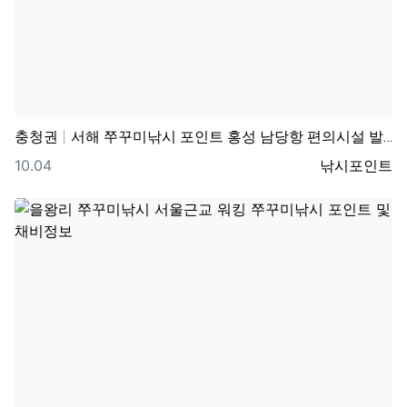
충청권
서해 쭈꾸미낚시 포인트 홍성 남당항 편의시설 발판 편한…
등록일
등록자
10.04
낚시포인트