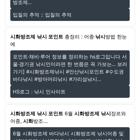
방조제...
입질의 추억 :: 입질의 추억
시화방조제
낚시 포인트
총정리 : 어종·
낚시
방법 한눈
에
포인트·채비·루어 정보를 정리하는 hs로그입니다 서
울·경기권 낚시인이라면 한 번쯤은 꼭 가보는... 보러
가기] #시화방조제낚시 #안산낚시포인트 #수도권
바다낚시 #방아머리낚시 #가리섬낚시...
HS로그 : 낚시 인사이트
시화방조제
낚시 포인트
6월
시화방조제
낚시
장르와
어종,
시화
방조....
6월 시화방조제 바다낚시 시화방조제 낚시어종 및