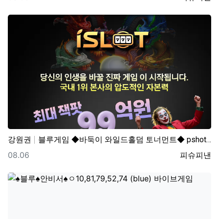
강원권
블루게임 ◆바둑이 와일드홀덤 토너먼트◆ pshotgam…
등록일
등록자
08.06
피슈피낸