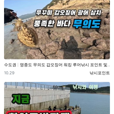
수도권
영종도 무의도 갑오징어 워킹 루어낚시 포인트 및 채비정…
등록일
등록자
10.29
낚시포인트