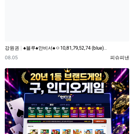
강원권
♠블루♠안비서♠ㅇ10,81,79,52,74 (blue)…
등록일
등록자
08.05
피슈피낸