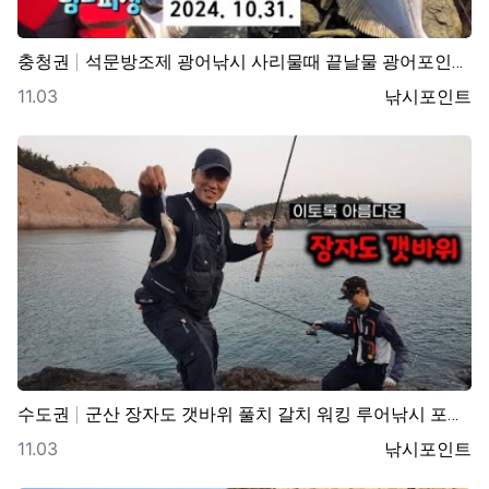
충청권
석문방조제 광어낚시 사리물때 끝날물 광어포인트 추천
등록일
등록자
11.03
낚시포인트
수도권
군산 장자도 갯바위 풀치 갈치 워킹 루어낚시 포인트
등록일
등록자
11.03
낚시포인트