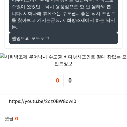
수없이 왔었던... 낚시 용품점으로 한 번 올라와 봅
니다. 시화나래 휴게소는 수도권... 좋은 낚시 포인트
를 찾아보고 계시는군요. 시화방조제에서 하는 낚시
는...
델멍트의 모토로그
0
0
추천
비추천
관련자료
https://youtu.be/2cz0BW8owl0
댓글
0