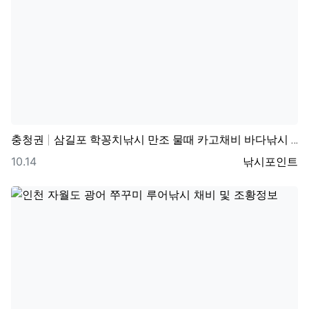
충청권
삼길포 학꽁치낚시 만조 물때 카고채비 바다낚시 조황정보
등록일
등록자
10.14
낚시포인트