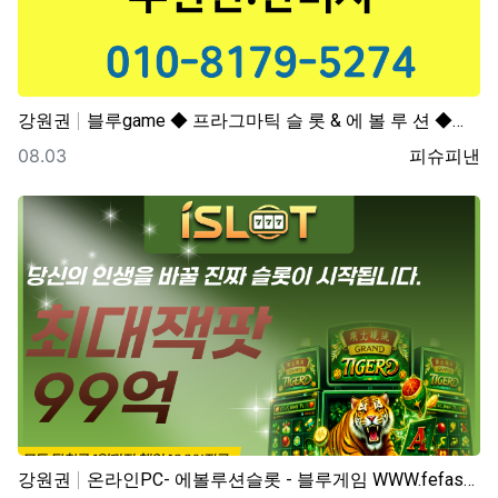
강원권
블루game ◆ 프라그마틱 슬 롯 & 에 볼 루 션 ◆…
등록일
등록자
08.03
피슈피낸
강원권
온라인PC- 에볼루션슬롯 - 블루게임 WWW.fefas…