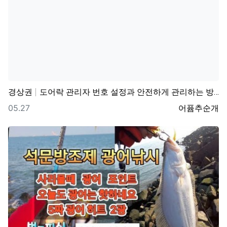
경상권
도어락 관리자 번호 설정과 안전하게 관리하는 방법
등록일
등록자
05.27
어퓸추순개