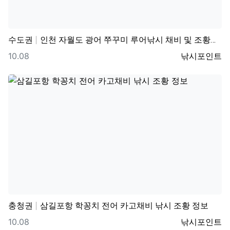
수도권
인천 자월도 광어 쭈꾸미 루어낚시 채비 및 조황정보
등록일
등록자
10.08
낚시포인트
충청권
삼길포항 학꽁치 전어 카고채비 낚시 조황 정보
등록일
등록자
10.08
낚시포인트