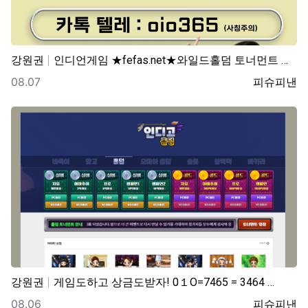
강원권
인디언게임 ★fefas.net★와일드홀덤 토너먼트 섹­…
등록일
등록자
08.07
피슈피낸
강원권
게임도하고 상금도받자! 0１O=7465 = 3464 …
등록일
등록자
08.06
피슈피낸