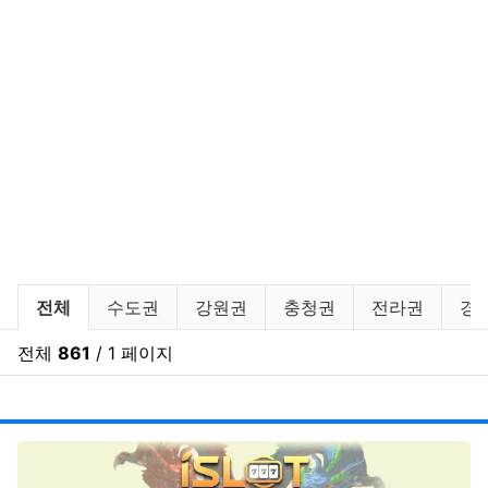
바다낚시,원투낚시,배낚시 포인트 및
전체
수도권
강원권
충청권
전라권
경
전체
861
/ 1 페이지
RSS
게시
게