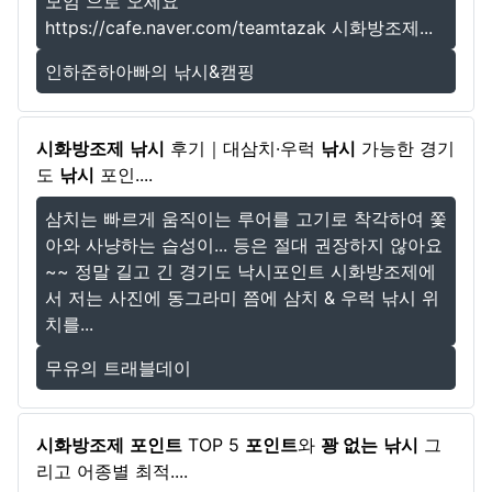
모임 으로 오세요
https://cafe.naver.com/teamtazak 시화방조제...
인하준하아빠의 낚시&캠핑
시화방조제
낚시
후기｜대삼치·우럭
낚시
가능한 경기
도
낚시
포인....
삼치는 빠르게 움직이는 루어를 고기로 착각하여 쫓
아와 사냥하는 습성이... 등은 절대 권장하지 않아요
~~ 정말 길고 긴 경기도 낙시포인트 시화방조제에
서 저는 사진에 동그라미 쯤에 삼치 & 우럭 낚시 위
치를...
무유의 트래블데이
시화방조제
포인트
TOP 5
포인트
와
꽝 없는
낚시
그
리고 어종별 최적....