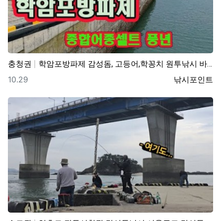
충청권
학암포방파제 감성돔, 고등어,학꽁치 원투낚시 바다낚시 …
등록일
등록자
10.29
낚시포인트