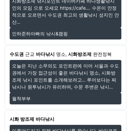
시화방조제 낚시포인트 네이버카페 바다생활낚시
인의 모임 으로 오세요 https://cafe.... 수온이 안정
적으로 오르면서 수도권 최고의 생활낚시 성지인 안
산...
인하준하아빠의 낚시&캠핑
수도권
근교
바다낚시
명소,
시화방조제
완전정복
오늘은 지난 소무의도 포인트편에 이어 서울과 수도
권에서 가장 접근성이 좋은 바다낚시 명소, 시화방
조제 낚시 포인트를 소개해보려고... 루어보다는 찌
낚시나 원투낚시가 유리하며, 수문 주변은 낚시...
월척부부
시화 방조제
바다낚시
이루어드리기 위해 바다낚시를 왔습니다. 바이크로