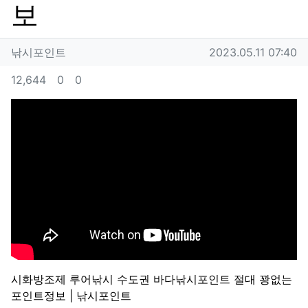
보
작성자 정보
작성
작성일
낚시포인트
2023.05.11 07:40
컨텐츠 정보
조회
추천
비추천
12,644
0
0
본문
시화방조제 루어낚시 수도권 바다낚시포인트 절대 꽝없는
포인트정보 | 낚시포인트