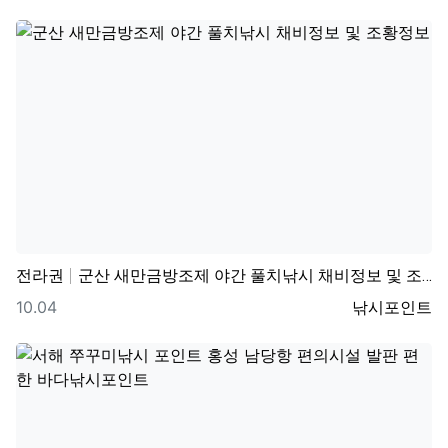
전라권
군산 새만금방조제 야간 풀치낚시 채비정보 및 조황정보
등록일
등록자
10.04
낚시포인트