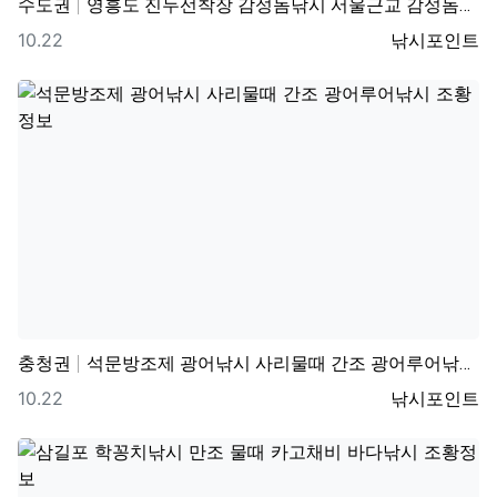
수도권
영흥도 진두선착장 감성돔낚시 서울근교 감성돔낚시 포인트
등록일
등록자
10.22
낚시포인트
충청권
석문방조제 광어낚시 사리물때 간조 광어루어낚시 조황정보
등록일
등록자
10.22
낚시포인트