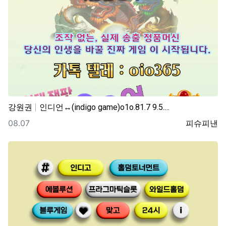
강원권
인디언↔(indigo game)o1o.81.7 9.5.…
등록일
등록자
08.07
피슈피낸