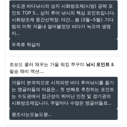
수도권 바다낚시의 성지 시화방조제(시방) 공략 포
인트 TOP 5... 삼치 루어 낚시의 핵심 포인트입니다.
시화방조제 중간선착장: 야간... 봄 (3월~5월): 기다
림의 미학 겨울내 얼어붙었던 바다가 녹으며 생명
이...
두족류 학살자
초보도 쿨러 채우는 가을 워킹 쭈꾸미
낚시 포인트
&
필승 채비 액션....
가을이 본격적으로 시작되면 바다 루어낚시를 즐기
는 앵글러들의 마음은... 첫 번째로 추천하는 포인트
는 수도권에서 접근성이 뛰어난 인천 및 경기권의
시화방조제입니다. 주말마다 수많은 앵글러들로...
꽝조사는오늘도꽝...