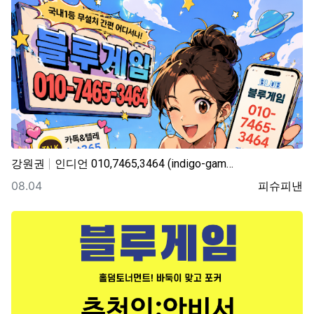
강원권
인디언 010,7465,3464 (indigo-gam…
등록일
등록자
08.04
피슈피낸