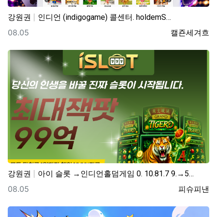
강원권
인디언 (indigogame) 콜센터. holdemS…
등록일
등록자
08.05
캘죤세겨흐
강원권
아이 슬롯 →인디언홀덤게임 0. 10.81.7 9.→5…
등록일
등록자
08.05
피슈피낸