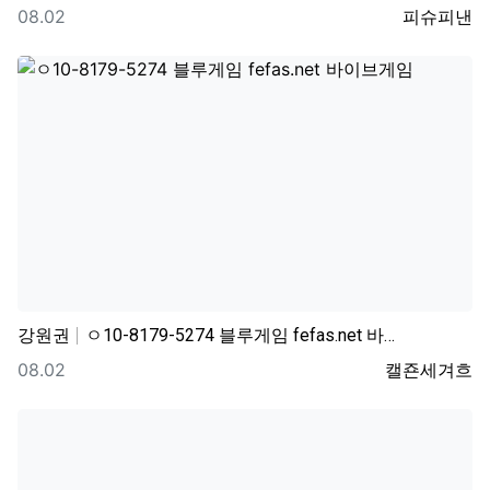
등록일
등록자
08.02
피슈피낸
강원권
ㅇ10-8179-5274 블루게임 fefas.net 바…
등록일
등록자
08.02
캘죤세겨흐