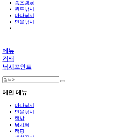
속초캠낚
원투낚시
바다낚시
민물낚시
메뉴
검색
낚시포인트
메인 메뉴
바다낚시
민물낚시
캠낚
낚시터
캠핑