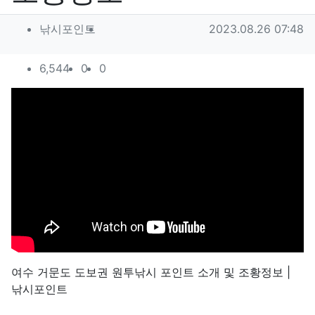
작성자 정보
작성
작성일
낚시포인트
2023.08.26 07:48
컨텐츠 정보
조회
추천
비추천
6,544
0
0
본문
여수 거문도 도보권 원투낚시 포인트 소개 및 조황정보 |
낚시포인트