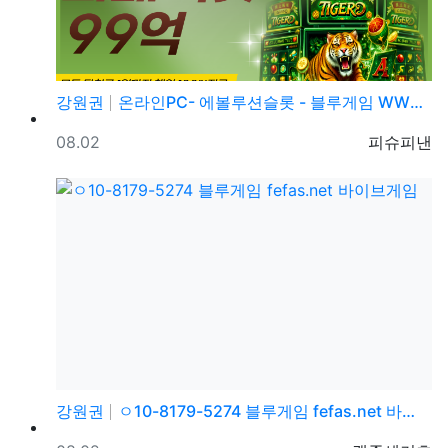
강원권
온라인PC- 에볼루션슬롯 - 블루게임 WWW.fefas…
등록일
등록자
08.02
피슈피낸
강원권
ㅇ10-8179-5274 블루게임 fefas.net 바…