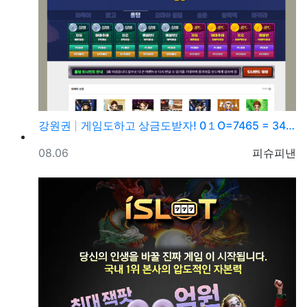
강원권
게임도하고 상금도받자! 0１O=7465 = 3464 …
등록일
등록자
08.06
피슈피낸