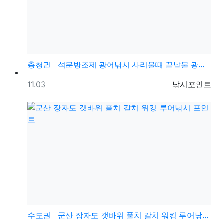
충청권
석문방조제 광어낚시 사리물때 끝날물 광어포인트 추천
등록일
등록자
11.03
낚시포인트
수도권
군산 장자도 갯바위 풀치 갈치 워킹 루어낚시 포인트