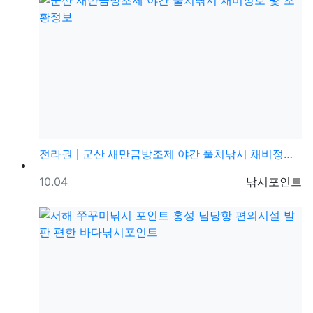
전라권
군산 새만금방조제 야간 풀치낚시 채비정보 및 조황정보
등록일
등록자
10.04
낚시포인트