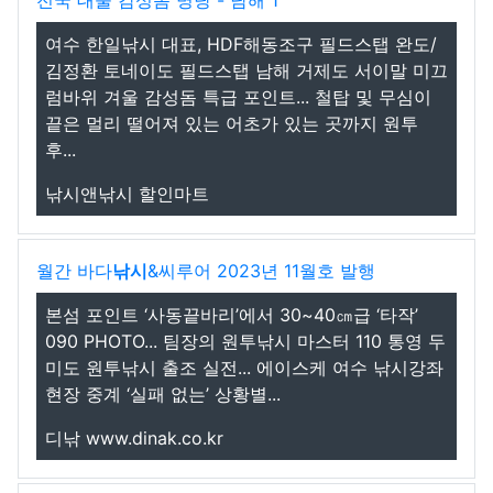
전국 대물 감성돔 명당 - 남해 1
여수 한일낚시 대표, HDF해동조구 필드스탭 완도/
김정환 토네이도 필드스탭 남해 거제도 서이말 미끄
럼바위 겨울 감성돔 특급 포인트... 철탑 및 무심이
끝은 멀리 떨어져 있는 어초가 있는 곳까지 원투
후...
낚시앤낚시 할인마트
월간 바다
낚시
&씨루어 2023년 11월호 발행
본섬 포인트 ‘사동끝바리’에서 30~40㎝급 ‘타작’
090 PHOTO... 팀장의 원투낚시 마스터 110 통영 두
미도 원투낚시 출조 실전... 에이스케 여수 낚시강좌
현장 중계 ‘실패 없는’ 상황별...
디낚 www.dinak.co.kr