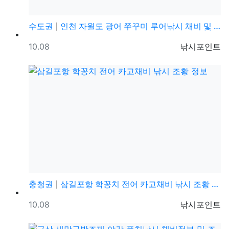
수도권
인천 자월도 광어 쭈꾸미 루어낚시 채비 및 조황정보
등록일
등록자
10.08
낚시포인트
충청권
삼길포항 학꽁치 전어 카고채비 낚시 조황 정보
등록일
등록자
10.08
낚시포인트