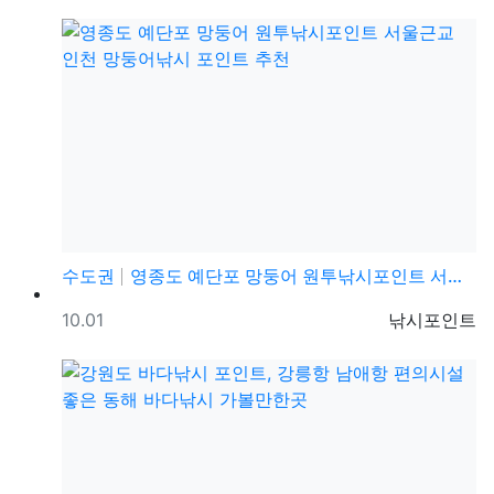
수도권
영종도 예단포 망둥어 원투낚시포인트 서울근교 인천 망둥…
등록일
등록자
10.01
낚시포인트