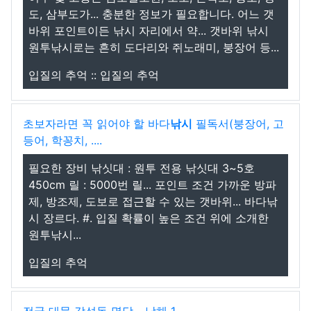
도, 삼부도가... 충분한 정보가 필요합니다. 어느 갯
바위 포인트이든 낚시 자리에서 약... 갯바위 낚시
원투낚시로는 흔히 도다리와 쥐노래미, 붕장어 등...
입질의 추억 :: 입질의 추억
초보자라면 꼭 읽어야 할 바다
낚시
필독서(붕장어, 고
등어, 학꽁치, ....
필요한 장비 낚싯대 : 원투 전용 낚싯대 3~5호
450cm 릴 : 5000번 릴... 포인트 조건 가까운 방파
제, 방조제, 도보로 접근할 수 있는 갯바위... 바다낚
시 장르다. #. 입질 확률이 높은 조건 위에 소개한
원투낚시...
입질의 추억