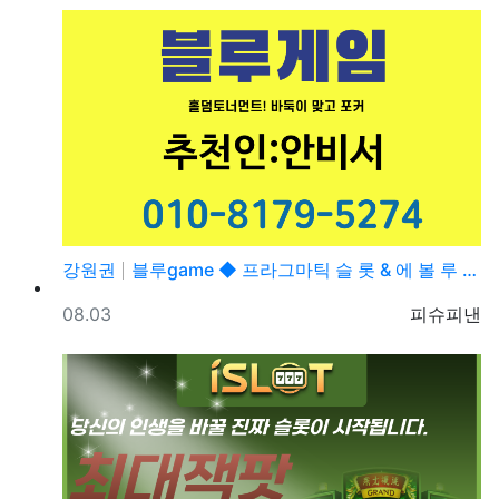
강원권
블루game ◆ 프라그마틱 슬 롯 & 에 볼 루 션 ◆…
등록일
등록자
08.03
피슈피낸