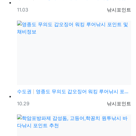
등록일
등록자
11.03
낚시포인트
수도권
영종도 무의도 갑오징어 워킹 루어낚시 포인트 및 채비정…
등록일
등록자
10.29
낚시포인트