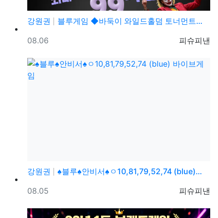
강원권
블루게임 ◆바둑이 와일드홀덤 토너먼트◆ pshotgam…
등록일
등록자
08.06
피슈피낸
강원권
♠블루♠안비서♠ㅇ10,81,79,52,74 (blue)…
등록일
등록자
08.05
피슈피낸