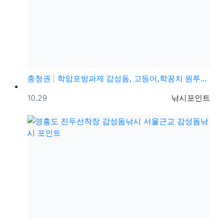
충청권
학암포방파제 감성돔, 고등어,학꽁치 원투낚시 바다낚시 …
등록일
등록자
10.29
낚시포인트