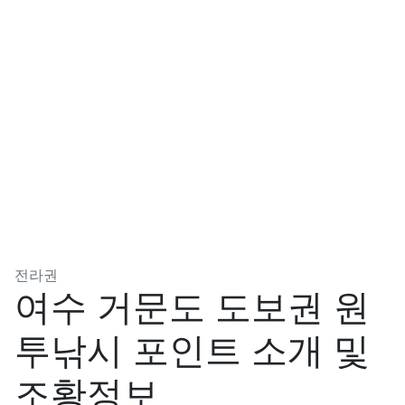
분류
전라권
여수 거문도 도보권 원
투낚시 포인트 소개 및
조황정보