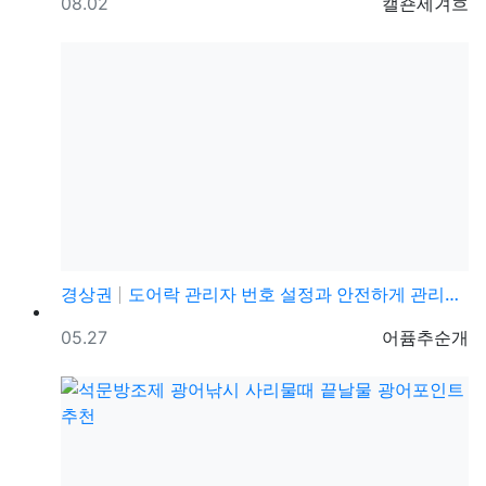
등록일
등록자
08.02
캘죤세겨흐
경상권
도어락 관리자 번호 설정과 안전하게 관리하는 방법
등록일
등록자
05.27
어퓸추순개