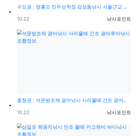
수도권
영흥도 진두선착장 감성돔낚시 서울근교 감성돔낚시 포인트
등록일
등록자
10.22
낚시포인트
충청권
석문방조제 광어낚시 사리물때 간조 광어루어낚시 조황정보
등록일
등록자
10.22
낚시포인트