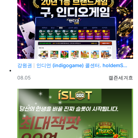
강원권
인디언 (indigogame) 콜센터. holdemS…
등록일
등록자
08.05
캘죤세겨흐