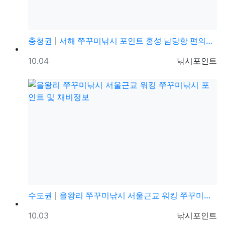
충청권
서해 쭈꾸미낚시 포인트 홍성 남당항 편의시설 발판 편한…
등록일
등록자
10.04
낚시포인트
수도권
을왕리 쭈꾸미낚시 서울근교 워킹 쭈꾸미낚시 포인트 및 …
등록일
등록자
10.03
낚시포인트