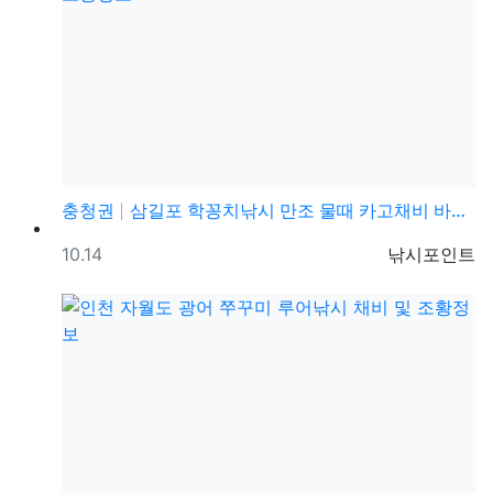
충청권
삼길포 학꽁치낚시 만조 물때 카고채비 바다낚시 조황정보
등록일
등록자
10.14
낚시포인트