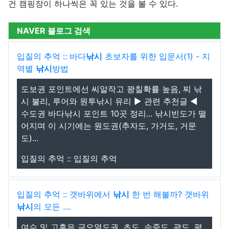
건 캠핑장이 하나씩은 꼭 있는 것을 볼 수 있다.
NAVER 블로그 검색
입질의 추억 :: 바다
낚시
초보자를 위한 입문서(1) - 지
역별
낚시
방법
도보권 포인트에선 씨알작고 꽝칠확률 높음, 찌 낚
시 불리, 루어와 원투낚시 유리 ▶ 관련 추천글 ◀
수도권 바다낚시 포인트 10곳 정리... 낚시빈도가 떨
어지며 이 시기에는 원도권(추자도, 가거도, 거문
도)...
입질의 추억 :: 입질의 추억
입질의 추억 :: 갯바위에서
낚시
한 번 해볼까? 갯바위
낚시
의 모든 ....
여수 및 고흥은 금오열도권, 초도, 손죽도, 광도, 평