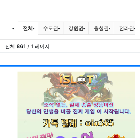
바다낚시,원투낚시,배낚시 포인트 및
전체
수도권
강원권
충청권
전라권
전체
861
/ 1 페이지
RSS
게시
게