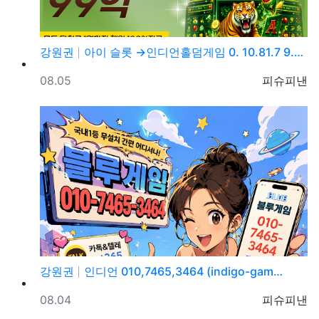
강원권
아이 슬롯 →인디언홀덤게임 0. 10.81.7 9.→5…
등록일
등록자
08.05
피슈피낸
강원권
인디언 010,7465,3464 (indigo-gam…
등록일
등록자
08.04
피슈피낸