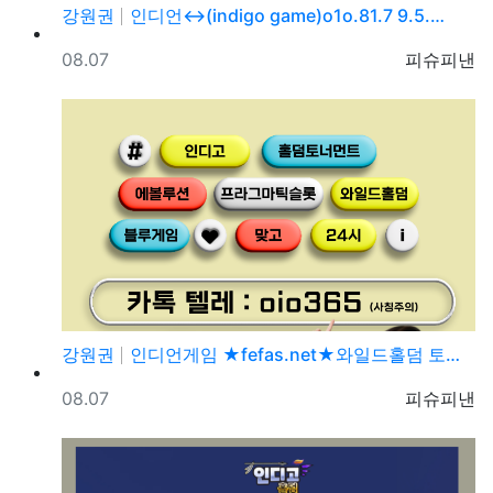
강원권
인디언↔(indigo game)o1o.81.7 9.5.…
등록일
등록자
08.07
피슈피낸
강원권
인디언게임 ★fefas.net★와일드홀덤 토너먼트 섹­…
등록일
등록자
08.07
피슈피낸