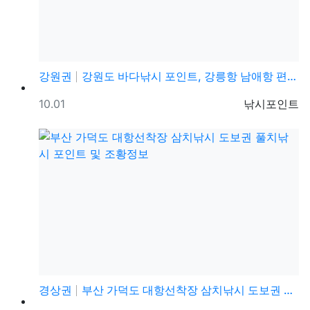
강원권
강원도 바다낚시 포인트, 강릉항 남애항 편의시설 좋은 …
등록일
등록자
10.01
낚시포인트
경상권
부산 가덕도 대항선착장 삼치낚시 도보권 풀치낚시 포인트…