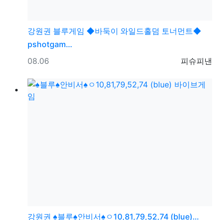
강원권
블루게임 ◆바둑이 와일드홀덤 토너먼트◆
pshotgam…
등록일
등록자
08.06
피슈피낸
강원권
♠블루♠안비서♠ㅇ10,81,79,52,74 (blue)…