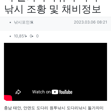
낚시 조황 및 채비정보
작성자 정보
작성
작성일
낚시포인트
2023.03.06 08:21
컨텐츠 정보
조회
추천
비추천
10,851
0
0
본문
충남 태안, 안면도 도다리 원투낚시 도다리낚시 돌가자미