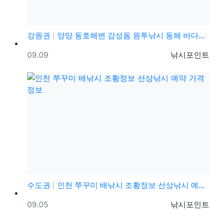
강원권
양양 동호해변 감성돔 원투낚시 동해 바다낚시 포인트 및…
등록일
등록자
09.09
낚시포인트
수도권
인천 쭈꾸미 배낚시 조황정보 선상낚시 예약 가격 정보
등록일
등록자
09.05
낚시포인트