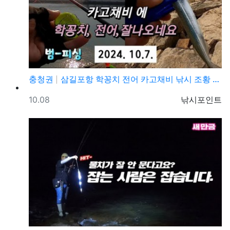
충청권
삼길포항 학꽁치 전어 카고채비 낚시 조황 정보
등록일
등록자
10.08
낚시포인트