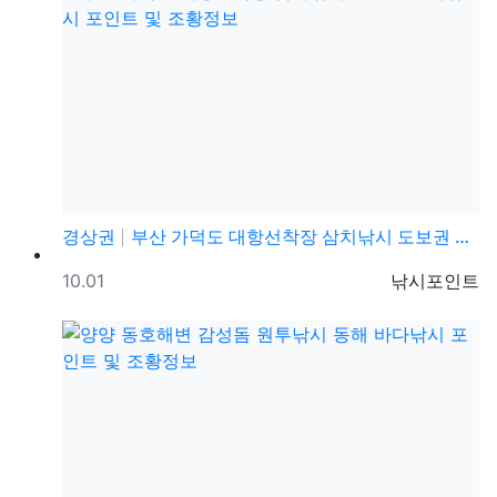
경상권
부산 가덕도 대항선착장 삼치낚시 도보권 풀치낚시 포인트…
등록일
등록자
10.01
낚시포인트