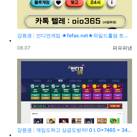
강원권
인디언게임 ★fefas.net★와일드홀덤 토너먼트 섹­…
등록일
등록자
08.07
피슈피낸
강원권
게임도하고 상금도받자! 0１O=7465 = 3464 …