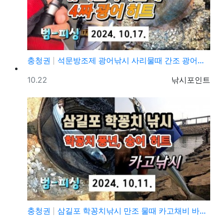
충청권
석문방조제 광어낚시 사리물때 간조 광어루어낚시 조황정보
등록일
등록자
10.22
낚시포인트
충청권
삼길포 학꽁치낚시 만조 물때 카고채비 바다낚시 조황정보