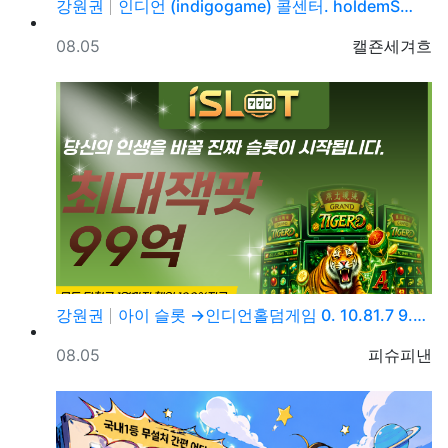
강원권
인디언 (indigogame) 콜센터. holdemS…
등록일
등록자
08.05
캘죤세겨흐
강원권
아이 슬롯 →인디언홀덤게임 0. 10.81.7 9.→5…
등록일
등록자
08.05
피슈피낸