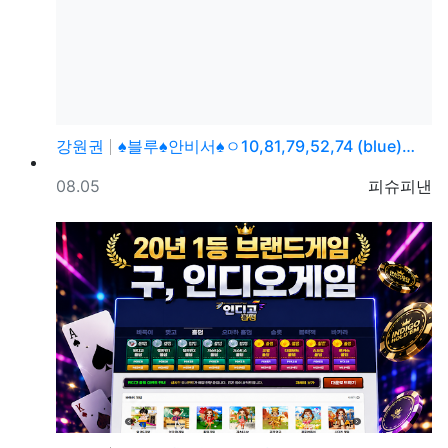
강원권
♠블루♠안비서♠ㅇ10,81,79,52,74 (blue)…
등록일
등록자
08.05
피슈피낸