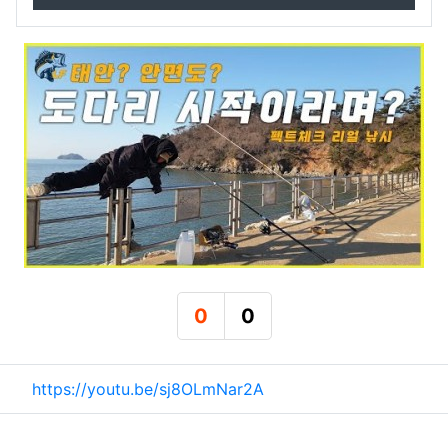
0
0
추천
비추천
관련자료
https://youtu.be/sj8OLmNar2A