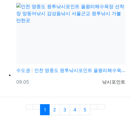
수도권
인천 영종도 원투낚시포인트 을왕리해수욕장 선착장 망둥어…
등록일
등록자
09.05
낚시포인트
(current)
1
2
3
4
5