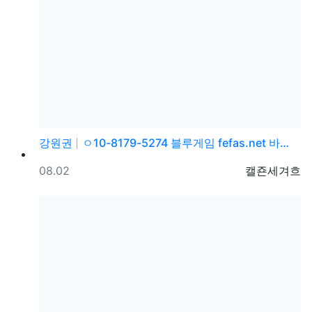
강원권
ㅇ10-8179-5274 블루게임 fefas.net 바…
등록일
등록자
08.02
캘죤세겨흐