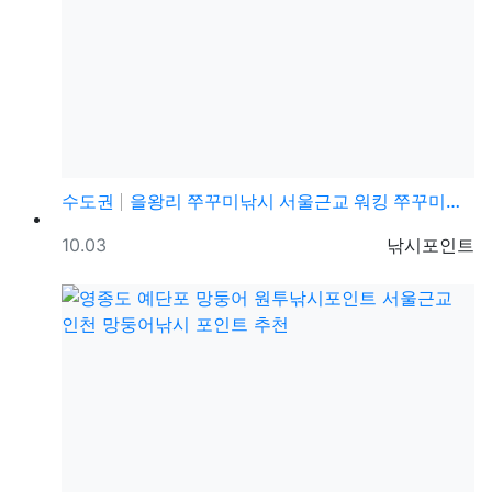
수도권
을왕리 쭈꾸미낚시 서울근교 워킹 쭈꾸미낚시 포인트 및 …
등록일
등록자
10.03
낚시포인트