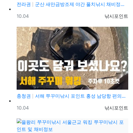
전라권
군산 새만금방조제 야간 풀치낚시 채비정보 및 조황정보
등록일
등록자
10.04
낚시포인트
충청권
서해 쭈꾸미낚시 포인트 홍성 남당항 편의시설 발판 편한…
등록일
등록자
10.04
낚시포인트