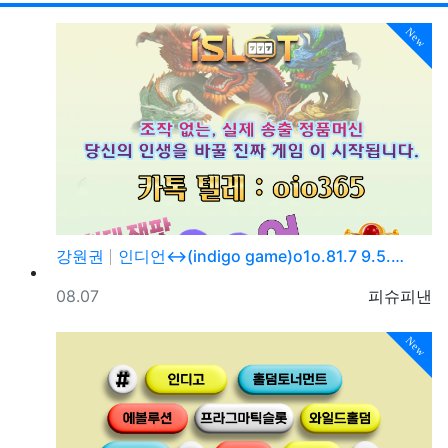
New
강원권
인디언↔(indigo game)o1o.81.7 9.5.…
등록일
등록자
08.07
피슈피낸
New