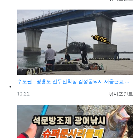
수도권
영흥도 진두선착장 감성돔낚시 서울근교 감성돔낚시 포인트
등록일
등록자
10.22
낚시포인트