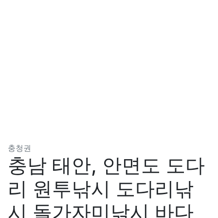
분류
충청권
충남 태안, 안면도 도다
리 원투낚시 도다리낚
시 돌가자미낚시 바다