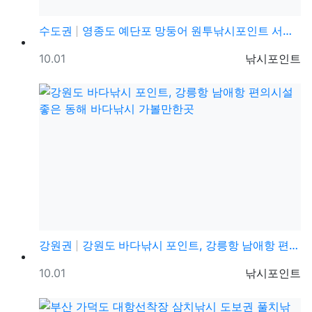
수도권
영종도 예단포 망둥어 원투낚시포인트 서울근교 인천 망둥…
등록일
등록자
10.01
낚시포인트
강원권
강원도 바다낚시 포인트, 강릉항 남애항 편의시설 좋은 …
등록일
등록자
10.01
낚시포인트