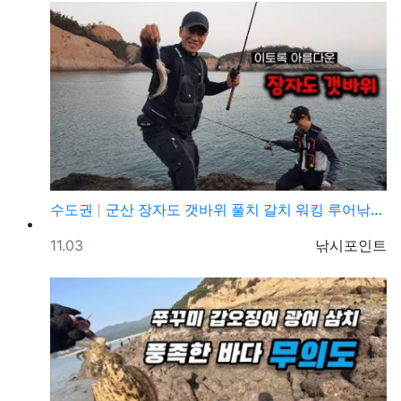
수도권
군산 장자도 갯바위 풀치 갈치 워킹 루어낚시 포인트
등록일
등록자
11.03
낚시포인트