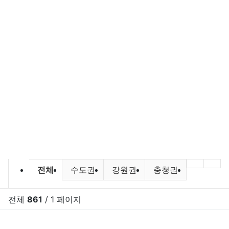
바다낚시,원투낚시,배낚시 포인트 및
이전 분
다음
전체
수도권
강원권
충청권
전라권
전체
861
/ 1 페이지
RSS
게시
게