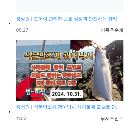
경상권
도어락 관리자 번호 설정과 안전하게 관리하는 방법
등록일
등록자
05.27
어퓸추순개
충청권
석문방조제 광어낚시 사리물때 끝날물 광어포인트 추천
등록일
등록자
11.03
낚시포인트