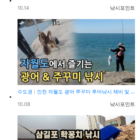
등록일
등록자
10.14
낚시포인트
수도권
인천 자월도 광어 쭈꾸미 루어낚시 채비 및 조황정보
등록일
등록자
10.08
낚시포인트