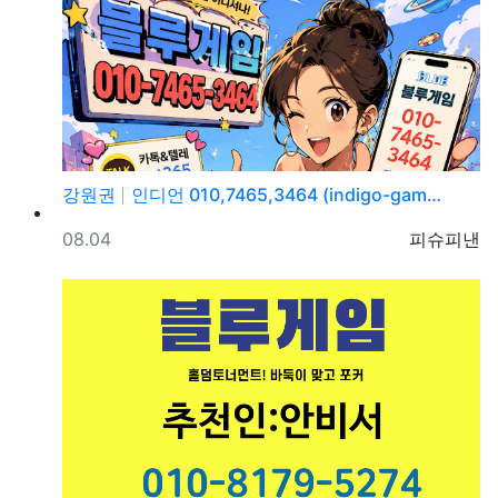
강원권
인디언 010,7465,3464 (indigo-gam…
등록일
등록자
08.04
피슈피낸