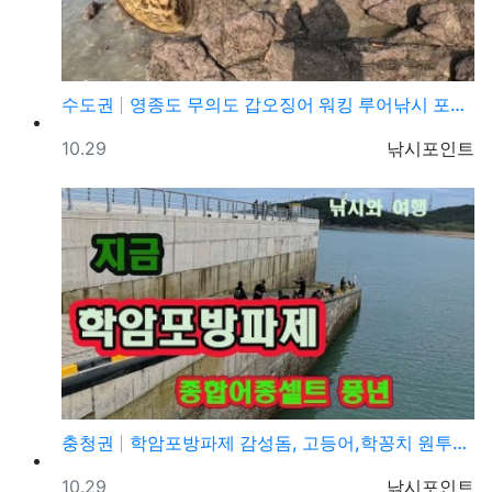
수도권
영종도 무의도 갑오징어 워킹 루어낚시 포인트 및 채비정…
등록일
등록자
10.29
낚시포인트
충청권
학암포방파제 감성돔, 고등어,학꽁치 원투낚시 바다낚시 …
등록일
등록자
10.29
낚시포인트