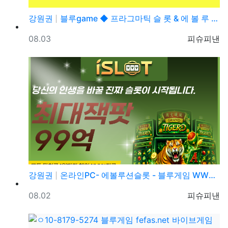
강원권
블루game ◆ 프라그마틱 슬 롯 & 에 볼 루 션 ◆…
등록일
등록자
08.03
피슈피낸
강원권
온라인PC- 에볼루션슬롯 - 블루게임 WWW.fefas…
등록일
등록자
08.02
피슈피낸