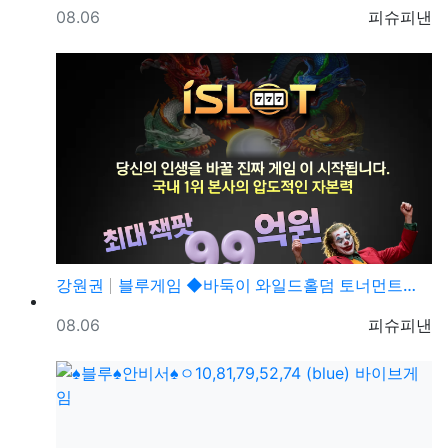
등록일
등록자
08.06
피슈피낸
강원권
블루게임 ◆바둑이 와일드홀덤 토너먼트◆ pshotgam…
등록일
등록자
08.06
피슈피낸