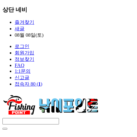
상단 네비
즐겨찾기
새글
08월 08일(토)
로그인
회원가입
정보찾기
FAQ
1:1문의
신고글
접속자 80 (
1
)