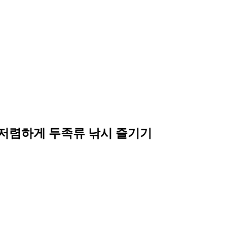
! 저렴하게 두족류 낚시 즐기기