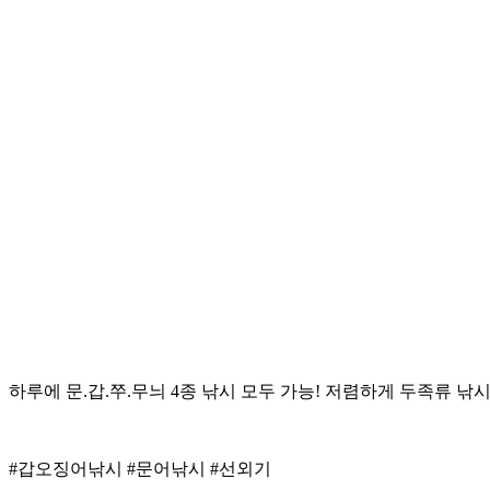
하루에 문.갑.쭈.무늬 4종 낚시 모두 가능! 저렴하게 두족류 낚
#갑오징어낚시 #문어낚시 #선외기