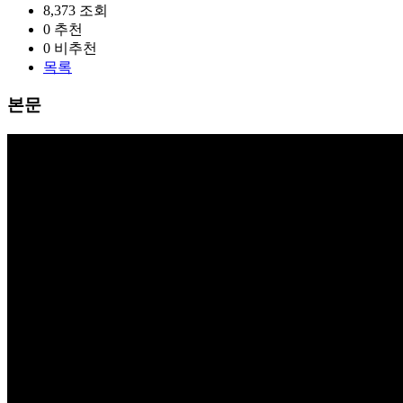
8,373
조회
0
추천
0
비추천
목록
본문