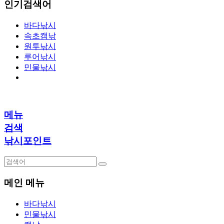
인기검색어
바다낚시
속초캠낚
원투낚시
루어낚시
민물낚시
메뉴
검색
낚시포인트
메인 메뉴
바다낚시
민물낚시