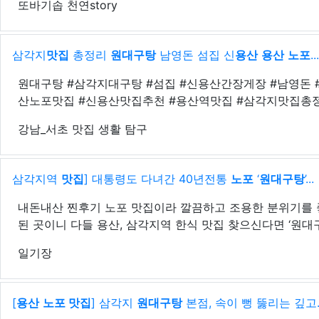
또바기솝 천연story
삼각지
맛집
총정리
원대구탕
남영돈 섬집 신
용산
용산
노포
...
원대구탕 #삼각지대구탕 #섬집 #신용산간장게장 #남영돈 
산노포맛집 #신용산맛집추천 #용산역맛집 #삼각지맛집총정
강남_서초 맛집 생활 탐구
삼각지역
맛집
] 대통령도 다녀간 40년전통
노포
‘
원대구탕
’...
내돈내산 찐후기 노포 맛집이라 깔끔하고 조용한 분위기를 
된 곳이니 다들 용산, 삼각지역 한식 맛집 찾으신다면 ‘원대
일기장
[
용산
노포 맛집
] 삼각지
원대구탕
본점, 속이 뻥 뚫리는 깊고..