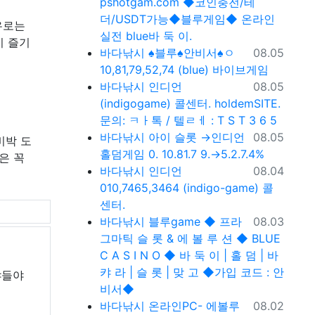
pshotgam.com ◆코인충전/테
더/USDT가능◆블루게임◆ 온라인
유로는
실전 blue바 둑 이.
이 즐기
등록일
바다낚시
♠블루♠안비서♠ㅇ
08.05
10,81,79,52,74 (blue) 바이브게임
등록일
바다낚시
인디언
08.05
(indigogame) 콜센터. holdemSITE.
문의: ㅋㅏ톡 / 텔ㄹㅔ : T S T 3 6 5
등록일
바다낚시
아이 슬롯 →인디언
08.05
비박 도
홀덤게임 0. 10.81.7 9.→5.2.7.4%
은 꼭
등록일
바다낚시
인디언
08.04
010,7465,3464 (indigo-game) 콜
센터.
등록일
바다낚시
블루game ◆ 프라
08.03
그마틱 슬 롯 & 에 볼 루 션 ◆ BLUE
C A S I N O ◆ 바 둑 이 | 홀 덤 | 바
캬 라 | 슬 롯 | 맞 고 ◆가입 코드 : 안
야들야
비서◆
등록일
바다낚시
온라인PC- 에볼루
08.02