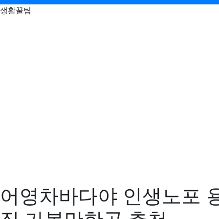
생활꿀팁
어영차바다야 인생노포 용