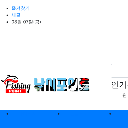
상단 네비
즐겨찾기
새글
08월 07일(금)
인기
원
메인 메뉴
바다낚시
민물낚시
캠