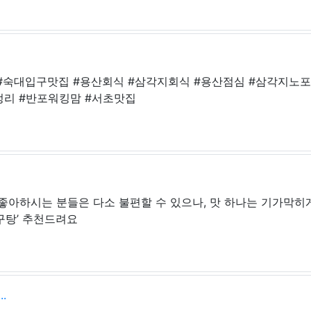
#숙대입구맛집 #용산회식 #삼각지회식 #용산점심 #삼각지노포
리 #반포워킹맘 #서초맛집
좋아하시는 분들은 다소 불편할 수 있으나, 맛 하나는 기가막히
구탕’ 추천드려요
.