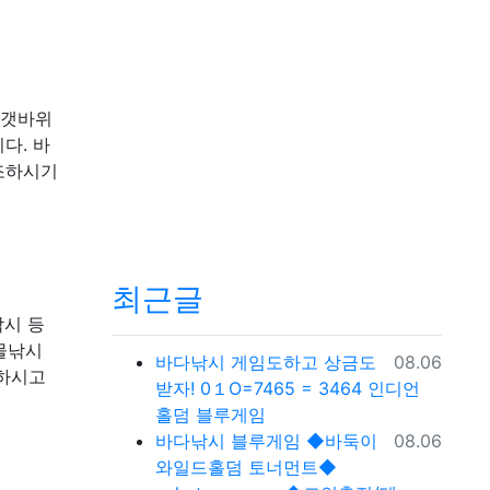
 갯바위
다. 바
조하시기
최근글
낚시 등
민물낚시
등록일
바다낚시
게임도하고 상금도
08.06
인하시고
받자! 0１O=7465 = 3464 인디언
홀덤 블루게임
등록일
바다낚시
블루게임 ◆바둑이
08.06
와일드홀덤 토너먼트◆