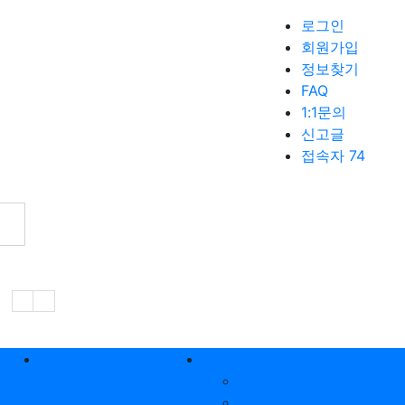
로그인
회원가입
정보찾기
FAQ
1:1문의
신고글
접속자 74
생활꿀팁
커뮤니티
공지사항
자유게시판