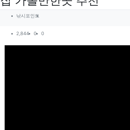
집 가볼만한곳 추천
작성자 정보
작성
낚시포인트
컨텐츠 정보
조회
추천
비추천
2,844
0
0
본문