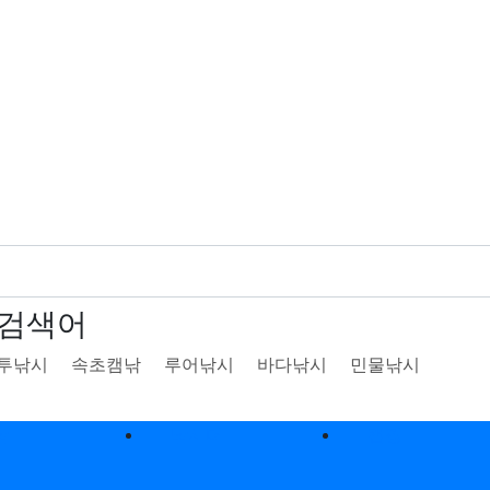
검색어
투낚시
속초캠낚
루어낚시
바다낚시
민물낚시
낚
낚시터
캠핑